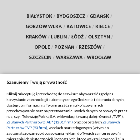
BIAŁYSTOK
/
BYDGOSZCZ
/
GDAŃSK
/
GORZÓW WLKP.
/
KATOWICE
/
KIELCE
/
KRAKÓW
/
LUBLIN
/
ŁÓDŹ
/
OLSZTYN
/
OPOLE
/
POZNAŃ
/
RZESZÓW
/
SZCZECIN
/
WARSZAWA
/
WROCŁAW
Szanujemy Twoją prywatność
Dołącz do nas:
Kliknij "Akceptuję i przechodzę do serwisu", aby wyrazić zgody na
korzystanie z technologii automatycznego śledzenia i zbierania danych,
TVP
dostęp do informacji na Twoim urządzeniu końcowym i ich
Abonament TVP
przechowywanie oraz na przetwarzanie Twoich danych osobowych przez
Regulamin TVP
nas, czyli Telewizję Polską S.A. w likwidacji (zwaną dalej również „TVP”),
Emisja w TVP
Polityka prywatności
Zaufanych Partnerów z IAB* (1201 firm)
oraz pozostałych
Zaufanych
Partnerów TVP (93 firm)
, w celach marketingowych (w tym do
Centrum informacji TVP
Moje zgody
zautomatyzowanego dopasowania reklam do Twoich zainteresowań i
mierzenia ich skuteczności) i pozostałych, które wskazujemy poniżej, a