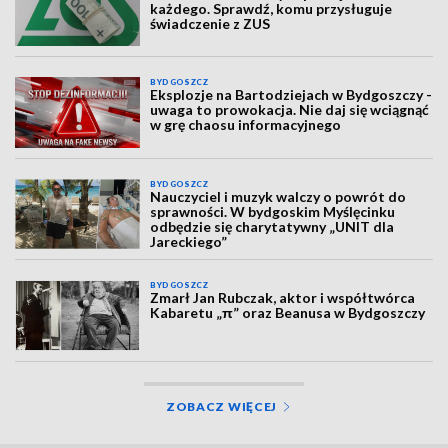
każdego. Sprawdź, komu przysługuje
świadczenie z ZUS
BYDGOSZCZ
Eksplozje na Bartodziejach w Bydgoszczy -
uwaga to prowokacja. Nie daj się wciągnąć
w grę chaosu informacyjnego
BYDGOSZCZ
Nauczyciel i muzyk walczy o powrót do
sprawności. W bydgoskim Myślęcinku
odbędzie się charytatywny „UNIT dla
Jareckiego”
BYDGOSZCZ
Zmarł Jan Rubczak, aktor i współtwórca
Kabaretu „π” oraz Beanusa w Bydgoszczy
ZOBACZ WIĘCEJ