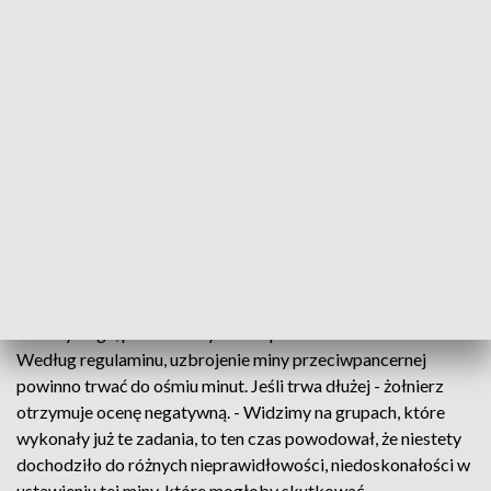
Do drugiego dnia zawodów dopuszczono siedem z dwunastu
zespołów, które w sobotę - uzyskały najlepszy łączny wynik,
w poszczególnych konkurencjach. Były to: bieg ekstremalny
z przeszkodami i strzelanie. - Zadaniami, które stawiamy im
podczas drugiego dnia zawodów, są m.in. udzielanie
pierwszej pomocy, pokonywanie terenu skażonego, zadania
także są związane z obserwacją, topografią, a także
ustawianiem chociażby pojedynczych min
przeciwpancernych – opowiada ppor. Krzysztof Wójcik,
oficer prasowy Centrum Szkolenia WOT.
A to wymaga, przede wszystkim sprawności i dokładności.
Według regulaminu, uzbrojenie miny przeciwpancernej
powinno trwać do ośmiu minut. Jeśli trwa dłużej - żołnierz
otrzymuje ocenę negatywną. - Widzimy na grupach, które
wykonały już te zadania, to ten czas powodował, że niestety
dochodziło do różnych nieprawidłowości, niedoskonałości w
ustawieniu tej miny, które mogłoby skutkować