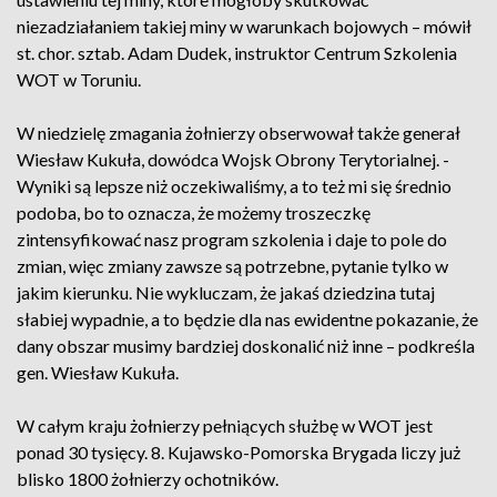
niezadziałaniem takiej miny w warunkach bojowych – mówił
st. chor. sztab. Adam Dudek, instruktor Centrum Szkolenia
WOT w Toruniu.
W niedzielę zmagania żołnierzy obserwował także generał
Wiesław Kukuła, dowódca Wojsk Obrony Terytorialnej. -
Wyniki są lepsze niż oczekiwaliśmy, a to też mi się średnio
podoba, bo to oznacza, że możemy troszeczkę
zintensyfikować nasz program szkolenia i daje to pole do
zmian, więc zmiany zawsze są potrzebne, pytanie tylko w
jakim kierunku. Nie wykluczam, że jakaś dziedzina tutaj
słabiej wypadnie, a to będzie dla nas ewidentne pokazanie, że
dany obszar musimy bardziej doskonalić niż inne – podkreśla
gen. Wiesław Kukuła.
W całym kraju żołnierzy pełniących służbę w WOT jest
ponad 30 tysięcy. 8. Kujawsko-Pomorska Brygada liczy już
blisko 1800 żołnierzy ochotników.