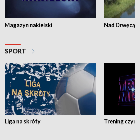
Magazyn nakielski
Nad Drwęcą
SPORT
Liga na skróty
Trening czyni 