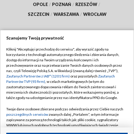
OPOLE
/
POZNAŃ
/
RZESZÓW
/
SZCZECIN
/
WARSZAWA
/
WROCŁAW
Szanujemy Twoją prywatność
Dołącz do nas:
Kliknij "Akceptuję i przechodzę do serwisu", aby wyrazić zgody na
korzystanie z technologii automatycznego śledzenia i zbierania danych,
TVP
dostęp do informacji na Twoim urządzeniu końcowym i ich
Abonament TVP
przechowywanie oraz na przetwarzanie Twoich danych osobowych przez
Regulamin TVP
nas, czyli Telewizję Polską S.A. w likwidacji (zwaną dalej również „TVP”),
Emisja w TVP
Polityka prywatności
Zaufanych Partnerów z IAB* (1201 firm)
oraz pozostałych
Zaufanych
Partnerów TVP (93 firm)
, w celach marketingowych (w tym do
Centrum informacji TVP
Moje zgody
zautomatyzowanego dopasowania reklam do Twoich zainteresowań i
mierzenia ich skuteczności) i pozostałych, które wskazujemy poniżej, a
Naziemna Telewizja Cyfrowa
Pomoc
także zgody na udostępnianie przez nas identyfikatora PPID do Google.
Sklep TVP
Biuro reklamy
Twoje dane osobowe zbierane podczas odwiedzania przez Ciebie naszych
Rada Programowa
Kontakt
poszczególnych serwisów
zwanych dalej „Portalem”, w tym informacje
zapisywane za pomocą technologii takich jak: pliki cookie, sygnalizatory
System NOS
WWW lub innych podobnych technologii umożliwiających świadczenie
dopasowanych i bezpiecznych usług, personalizację treści oraz reklam,
Informacje o nadawcy
Kanały