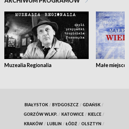
ARCHIWUM PROGRAMÓW
Muzealia Regionalia
Małe miejscow
BIAŁYSTOK
/
BYDGOSZCZ
/
GDAŃSK
/
GORZÓW WLKP.
/
KATOWICE
/
KIELCE
/
KRAKÓW
/
LUBLIN
/
ŁÓDŹ
/
OLSZTYN
/