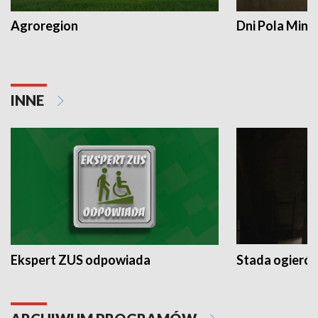
Agroregion
Dni Pola Min
INNE
Ekspert ZUS odpowiada
Stada ogieró