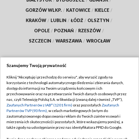
GORZÓW WLKP.
/
KATOWICE
/
KIELCE
/
KRAKÓW
/
LUBLIN
/
ŁÓDŹ
/
OLSZTYN
/
OPOLE
/
POZNAŃ
/
RZESZÓW
/
SZCZECIN
/
WARSZAWA
/
WROCŁAW
Szanujemy Twoją prywatność
Dołącz do nas:
Kliknij "Akceptuję i przechodzę do serwisu", aby wyrazić zgody na
korzystanie z technologii automatycznego śledzenia i zbierania danych,
TVP
dostęp do informacji na Twoim urządzeniu końcowym i ich
Abonament TVP
przechowywanie oraz na przetwarzanie Twoich danych osobowych przez
Regulamin TVP
nas, czyli Telewizję Polską S.A. w likwidacji (zwaną dalej również „TVP”),
Emisja w TVP
Polityka prywatności
Zaufanych Partnerów z IAB* (1201 firm)
oraz pozostałych
Zaufanych
Partnerów TVP (93 firm)
, w celach marketingowych (w tym do
Centrum informacji TVP
Moje zgody
zautomatyzowanego dopasowania reklam do Twoich zainteresowań i
mierzenia ich skuteczności) i pozostałych, które wskazujemy poniżej, a
Naziemna Telewizja Cyfrowa
Pomoc
także zgody na udostępnianie przez nas identyfikatora PPID do Google.
Sklep TVP
Biuro reklamy