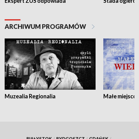
Ekspert ZUS odpowiada
Stada ogieró
ARCHIWUM PROGRAMÓW
Muzealia Regionalia
Małe miejscow
BIAŁYSTOK
/
BYDGOSZCZ
/
GDAŃSK
/