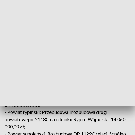
- Gmina Piotrków Kujawski: Przebudowa ul.Targowej,
Handlowej, Kasprowicza, Słonecznej, Zielonej, Mokrej,
Zachodniej i Niskiej - 10 832 000,00 zł;
- Powiat aleksandrowski: Przebudowa dróg powiatowych na
terenie powiatu aleksandrowskiego o łącznej długości
8.9135km - 10 706 775,88 zł;
- Powiat golubsko-dobrzyński: Modernizacja infrastruktury
edukacyjnej i sportowej Zespołu Szkół nr 1 w Golubiu-
Dobrzyniu - 13 585 000,00 zł;
- Powiat lipnowski: Budowa budynku szkoły muzycznej wraz
z salą koncertową w Lipnie - 10 200 000,00 zł;
- Powiat radziejowski: Przebudowa, rozbudowa i
termomodernizacja budynku DPS oraz przebudową budynku
hydroforni na budynek kotłowni z niezbędną infrastrukturą -
14 450 000,00 zł;
- Powiat rypiński: Przebudowa i rozbudowa drogi
powiatowej nr 2118C na odcinku Rypin -Wąpielsk - 14 060
000,00 zł;
- Powiat sępoleński: Rozbudowa DP 1129C relacji Sępólno