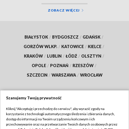
ZOBACZ WIĘCEJ
BIAŁYSTOK
/
BYDGOSZCZ
/
GDAŃSK
/
GORZÓW WLKP.
/
KATOWICE
/
KIELCE
/
KRAKÓW
/
LUBLIN
/
ŁÓDŹ
/
OLSZTYN
/
OPOLE
/
POZNAŃ
/
RZESZÓW
/
SZCZECIN
/
WARSZAWA
/
WROCŁAW
Szanujemy Twoją prywatność
Dołącz do nas:
Kliknij "Akceptuję i przechodzę do serwisu", aby wyrazić zgody na
korzystanie z technologii automatycznego śledzenia i zbierania danych,
TVP
dostęp do informacji na Twoim urządzeniu końcowym i ich
Abonament TVP
przechowywanie oraz na przetwarzanie Twoich danych osobowych przez
Regulamin TVP