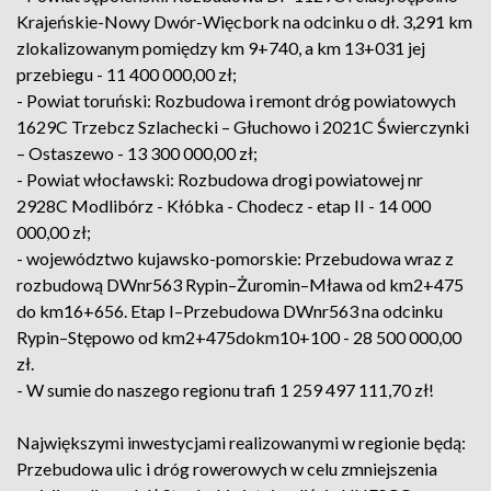
Krajeńskie-Nowy Dwór-Więcbork na odcinku o dł. 3,291 km
zlokalizowanym pomiędzy km 9+740, a km 13+031 jej
przebiegu - 11 400 000,00 zł;
- Powiat toruński: Rozbudowa i remont dróg powiatowych
1629C Trzebcz Szlachecki – Głuchowo i 2021C Świerczynki
– Ostaszewo - 13 300 000,00 zł;
- Powiat włocławski: Rozbudowa drogi powiatowej nr
2928C Modlibórz - Kłóbka - Chodecz - etap II - 14 000
000,00 zł;
- województwo kujawsko-pomorskie: Przebudowa wraz z
rozbudową DWnr563 Rypin–Żuromin–Mława od km2+475
do km16+656. Etap I–Przebudowa DWnr563 na odcinku
Rypin–Stępowo od km2+475dokm10+100 - 28 500 000,00
zł.
- W sumie do naszego regionu trafi 1 259 497 111,70 zł!
Największymi inwestycjami realizowanymi w regionie będą:
Przebudowa ulic i dróg rowerowych w celu zmniejszenia