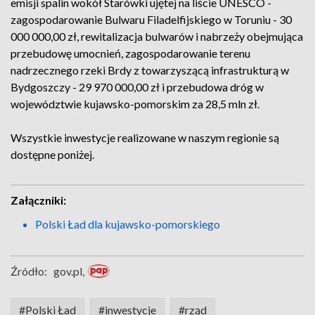
emisji spalin wokół Starówki ujętej na liście UNESCO -
zagospodarowanie Bulwaru Filadelfijskiego w Toruniu - 30
000 000,00 zł, rewitalizacja bulwarów i nabrzeży obejmująca
przebudowę umocnień, zagospodarowanie terenu
nadrzecznego rzeki Brdy z towarzyszącą infrastrukturą w
Bydgoszczy - 29 970 000,00 zł i przebudowa dróg w
województwie kujawsko-pomorskim za 28,5 mln zł.
Wszystkie inwestycje realizowane w naszym regionie są
dostępne poniżej.
Załączniki:
Polski Ład dla kujawsko-pomorskiego
Źródło:
gov.pl,
#Polski Ład
#inwestycje
#rząd