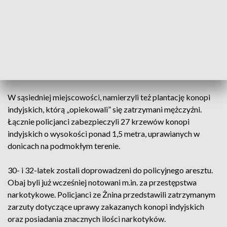
skrzynki i worki wypełnione marihuaną. Cześć roślin suszyła
się. Do tego przygotowana była specjalna wentylacja, system
oświetleniowy, grzejniki oraz suszarki.
Policjanci zabezpieczyli Łącznie w domu zabezpieczyli
ponad 41 kg marihuany, młynek oraz wagę elektroniczną.
W sąsiedniej miejscowości, namierzyli też plantację konopi
indyjskich, którą „opiekowali” się zatrzymani mężczyźni.
Łącznie policjanci zabezpieczyli 27 krzewów konopi
indyjskich o wysokości ponad 1,5 metra, uprawianych w
donicach na podmokłym terenie.
30- i 32-latek zostali doprowadzeni do policyjnego aresztu.
Obaj byli już wcześniej notowani m.in. za przestępstwa
narkotykowe. Policjanci ze Żnina przedstawili zatrzymanym
zarzuty dotyczące uprawy zakazanych konopi indyjskich
oraz posiadania znacznych ilości narkotyków.