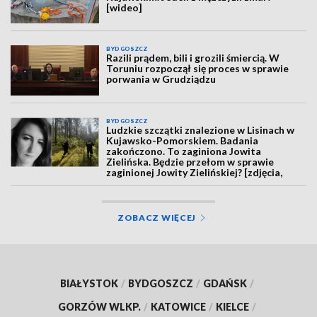
[wideo]
BYDGOSZCZ
Razili prądem, bili i grozili śmiercią. W
Toruniu rozpoczął się proces w sprawie
porwania w Grudziądzu
BYDGOSZCZ
Ludzkie szczątki znalezione w Lisinach w
Kujawsko-Pomorskiem. Badania
zakończono. To zaginiona Jowita
Zielińska. Będzie przełom w sprawie
zaginionej Jowity Zielińskiej? [zdjęcia,
wideo, aktualizacja]
ZOBACZ WIĘCEJ
BIAŁYSTOK
/
BYDGOSZCZ
/
GDAŃSK
/
GORZÓW WLKP.
/
KATOWICE
/
KIELCE
/