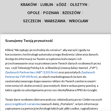
KRAKÓW
/
LUBLIN
/
ŁÓDŹ
/
OLSZTYN
/
OPOLE
/
POZNAŃ
/
RZESZÓW
/
SZCZECIN
/
WARSZAWA
/
WROCŁAW
Szanujemy Twoją prywatność
Dołącz do nas:
Kliknij "Akceptuję i przechodzę do serwisu", aby wyrazić zgody na
korzystanie z technologii automatycznego śledzenia i zbierania danych,
TVP
dostęp do informacji na Twoim urządzeniu końcowym i ich
Abonament TVP
przechowywanie oraz na przetwarzanie Twoich danych osobowych przez
Regulamin TVP
nas, czyli Telewizję Polską S.A. w likwidacji (zwaną dalej również „TVP”),
Emisja w TVP
Polityka prywatności
Zaufanych Partnerów z IAB* (1201 firm)
oraz pozostałych
Zaufanych
Partnerów TVP (93 firm)
, w celach marketingowych (w tym do
Centrum informacji TVP
Moje zgody
zautomatyzowanego dopasowania reklam do Twoich zainteresowań i
mierzenia ich skuteczności) i pozostałych, które wskazujemy poniżej, a
Naziemna Telewizja Cyfrowa
Pomoc
także zgody na udostępnianie przez nas identyfikatora PPID do Google.
Sklep TVP
Biuro reklamy
Twoje dane osobowe zbierane podczas odwiedzania przez Ciebie naszych
Rada Programowa
Kontakt
poszczególnych serwisów
zwanych dalej „Portalem”, w tym informacje
zapisywane za pomocą technologii takich jak: pliki cookie, sygnalizatory