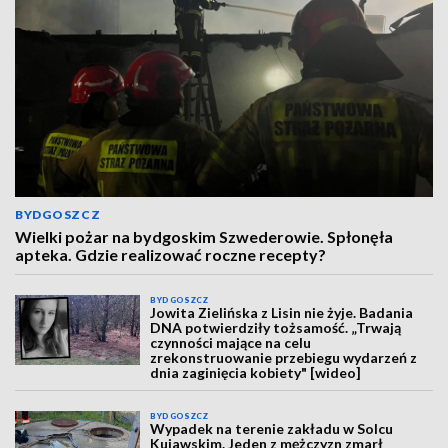
BYDGOSZCZ
Wielki pożar na bydgoskim Szwederowie. Spłonęła
apteka. Gdzie realizować roczne recepty?
BYDGOSZCZ
Jowita Zielińska z Lisin nie żyje. Badania
DNA potwierdziły tożsamość. „Trwają
czynności mające na celu
zrekonstruowanie przebiegu wydarzeń z
dnia zaginięcia kobiety" [wideo]
BYDGOSZCZ
Wypadek na terenie zakładu w Solcu
Kujawskim. Jeden z mężczyzn zmarł