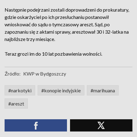
Następnie podejrzani zostali doprowadzeni do prokuratury,
gdzie oskarżyciel po ich przesłuchaniu postanowił
wnioskować do sądu o tymczasowy areszt. Sąd, po
zapoznaniu się z aktami sprawy, aresztował 30 i 32-latka na
najbliższe trzy miesiące.
Teraz grozi im do 10 lat pozbawienia wolności.
Źródło:
KWP w Bydgoszczy
#narkotyki
#konopie indyjskie
#marihuana
#areszt