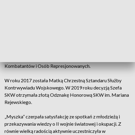
ulicy Leszno na warszawskiej Woli jako sanitariuszka. Tuż po
wojnie, w 1946 roku, zdała maturę, a następnie rozpoczęła
studia na Uniwersytecie Mikołaja Kopernika w Toruniu,
ukończone w roku 1952. Do emerytury pracowała w służbie
zdrowia kierując pracowniami diagnostyki laboratoryjnej. Na
emeryturze podjęła aktywność na polu upowszechniania
wiedzy o II wojnie światowej. Należała też do Związku
Żołnierzy Narodowych Sił Zbrojnych, gdzie była Członkiem
Rady Naczelnej, a także działała w Radzie do Spraw
Kombatantów i Osób Represjonowanych.
W roku 2017 została Matką Chrzestną Sztandaru Służby
Kontrwywiadu Wojskowego. W 2019 roku decyzją Szefa
SKW otrzymała złotą Odznakę Honorową SKW im. Mariana
Rejewskiego.
„Myszka” czerpała satysfakcję ze spotkań z młodzieżą i
przekazywania wiedzy o II wojnie światowej i okupacji. Z
równie wielką radością aktywnie uczestniczyła w