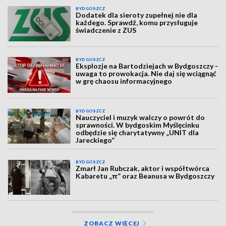
BYDGOSZCZ
Dodatek dla sieroty zupełnej nie dla
każdego. Sprawdź, komu przysługuje
świadczenie z ZUS
BYDGOSZCZ
Eksplozje na Bartodziejach w Bydgoszczy -
uwaga to prowokacja. Nie daj się wciągnąć
w grę chaosu informacyjnego
BYDGOSZCZ
Nauczyciel i muzyk walczy o powrót do
sprawności. W bydgoskim Myślęcinku
odbędzie się charytatywny „UNIT dla
Jareckiego”
BYDGOSZCZ
Zmarł Jan Rubczak, aktor i współtwórca
Kabaretu „π” oraz Beanusa w Bydgoszczy
ZOBACZ WIĘCEJ