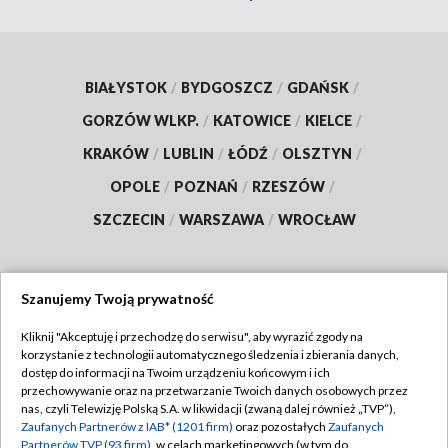
BIAŁYSTOK
/
BYDGOSZCZ
/
GDAŃSK
/
GORZÓW WLKP.
/
KATOWICE
/
KIELCE
/
KRAKÓW
/
LUBLIN
/
ŁÓDŹ
/
OLSZTYN
/
OPOLE
/
POZNAŃ
/
RZESZÓW
/
SZCZECIN
/
WARSZAWA
/
WROCŁAW
Szanujemy Twoją prywatność
Dołącz do nas:
Kliknij "Akceptuję i przechodzę do serwisu", aby wyrazić zgody na
korzystanie z technologii automatycznego śledzenia i zbierania danych,
TVP
dostęp do informacji na Twoim urządzeniu końcowym i ich
Abonament TVP
przechowywanie oraz na przetwarzanie Twoich danych osobowych przez
Regulamin TVP
nas, czyli Telewizję Polską S.A. w likwidacji (zwaną dalej również „TVP”),
Emisja w TVP
Polityka prywatności
Zaufanych Partnerów z IAB* (1201 firm)
oraz pozostałych
Zaufanych
Partnerów TVP (93 firm)
, w celach marketingowych (w tym do