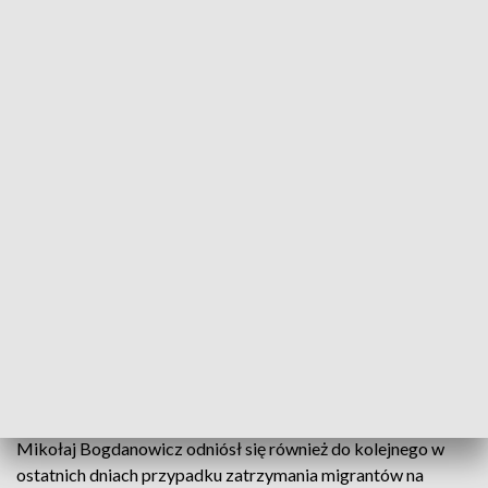
wyrównaniu szans w regionie. To jest ten
element zrównoważonego rozwoju, który
jest priorytetem. Nie pomijamy przy tym
miast. To jest zaprzeczenie tego, co było w
ostatnich dziesięcioleciach, czyli
stawianie tylko i wyłącznie na duże
miasta, kosztem małych miejscowości.
Teraz staramy się, by środki trafiały do
każdej gminy i miejscowości, aby te gminy
miały szanse utrzymać mieszkańców,
zaprosić mieszkańców do siebie, aby się
osiedlali, ale i przedsiębiorców. Na tym
polega filozofia rządu Prawa i
Sprawiedliwości
- zwrócił uwagę gość „Rozmowy dnia”.
Mikołaj Bogdanowicz odniósł się również do kolejnego w
ostatnich dniach przypadku zatrzymania migrantów na