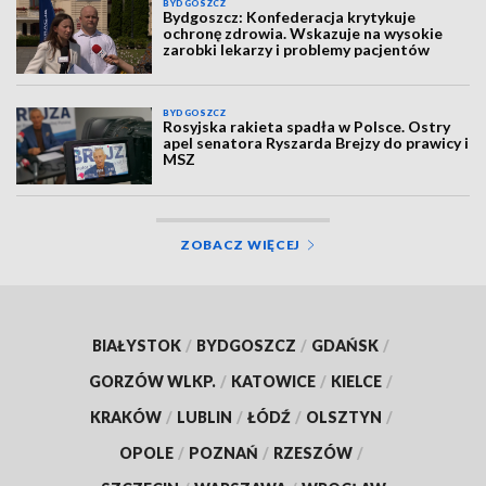
BYDGOSZCZ
Bydgoszcz: Konfederacja krytykuje
ochronę zdrowia. Wskazuje na wysokie
zarobki lekarzy i problemy pacjentów
BYDGOSZCZ
Rosyjska rakieta spadła w Polsce. Ostry
apel senatora Ryszarda Brejzy do prawicy i
MSZ
ZOBACZ WIĘCEJ
BIAŁYSTOK
/
BYDGOSZCZ
/
GDAŃSK
/
GORZÓW WLKP.
/
KATOWICE
/
KIELCE
/
KRAKÓW
/
LUBLIN
/
ŁÓDŹ
/
OLSZTYN
/
OPOLE
/
POZNAŃ
/
RZESZÓW
/