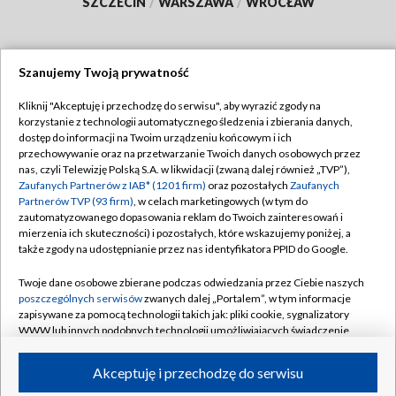
SZCZECIN
/
WARSZAWA
/
WROCŁAW
Szanujemy Twoją prywatność
Dołącz do nas:
Kliknij "Akceptuję i przechodzę do serwisu", aby wyrazić zgody na
korzystanie z technologii automatycznego śledzenia i zbierania danych,
TVP
dostęp do informacji na Twoim urządzeniu końcowym i ich
Abonament TVP
przechowywanie oraz na przetwarzanie Twoich danych osobowych przez
Regulamin TVP
nas, czyli Telewizję Polską S.A. w likwidacji (zwaną dalej również „TVP”),
Emisja w TVP
Polityka prywatności
Zaufanych Partnerów z IAB* (1201 firm)
oraz pozostałych
Zaufanych
Partnerów TVP (93 firm)
, w celach marketingowych (w tym do
Centrum informacji TVP
Moje zgody
zautomatyzowanego dopasowania reklam do Twoich zainteresowań i
mierzenia ich skuteczności) i pozostałych, które wskazujemy poniżej, a
Naziemna Telewizja Cyfrowa
Pomoc
także zgody na udostępnianie przez nas identyfikatora PPID do Google.
Sklep TVP
Biuro reklamy
Twoje dane osobowe zbierane podczas odwiedzania przez Ciebie naszych
Rada Programowa
Kontakt
poszczególnych serwisów
zwanych dalej „Portalem”, w tym informacje
zapisywane za pomocą technologii takich jak: pliki cookie, sygnalizatory
System NOS
WWW lub innych podobnych technologii umożliwiających świadczenie
dopasowanych i bezpiecznych usług, personalizację treści oraz reklam,
Informacje o nadawcy
Kanały
udostępnianie funkcji mediów społecznościowych oraz analizowanie
Akceptuję i przechodzę do serwisu
ruchu w Internecie.
Program dla prasy