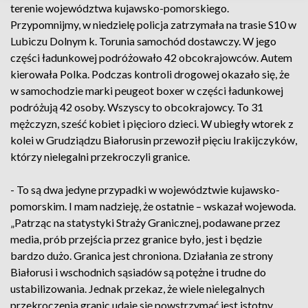
terenie województwa kujawsko-pomorskiego.
Przypomnijmy, w niedzielę policja zatrzymała na trasie S10 w
Lubiczu Dolnym k. Torunia samochód dostawczy. W jego
części ładunkowej podróżowało 42 obcokrajowców. Autem
kierowała Polka. Podczas kontroli drogowej okazało się, że
w samochodzie marki peugeot boxer w części ładunkowej
podróżują 42 osoby. Wszyscy to obcokrajowcy. To 31
mężczyzn, sześć kobiet i pięcioro dzieci. W ubiegły wtorek z
kolei w Grudziądzu Białorusin przewoził pięciu Irakijczyków,
którzy nielegalni przekroczyli granice.
- To są dwa jedyne przypadki w województwie kujawsko-
pomorskim. I mam nadzieję, że ostatnie – wskazał wojewoda.
„Patrząc na statystyki Straży Granicznej, podawane przez
media, prób przejścia przez granice było, jest i będzie
bardzo dużo. Granica jest chroniona. Działania ze strony
Białorusi i wschodnich sąsiadów są potężne i trudne do
ustabilizowania. Jednak przekaz, że wiele nielegalnych
przekroczenia granic udaje się powstrzymać jest istotny.