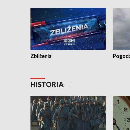
recept po spaleniu apteki w Bydgoszczy •
Kapuścis
Dalszy ciąg sąsiedzkiego sporu o
wywieszanie prania
Zbliżenia
Pogod
HISTORIA