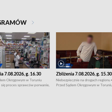
OGRAMÓW
ia 7.08.2026, g. 16.30
Zbliżenia 7.08.2026, g. 15.30
dem Okręgowym w Toruniu
Niebezpiecznie na drogach regionu 
 się proces sprawców porwanie,
Przed Sądem Okręgowym w Toruni
 tortur pod Grudziądzem • 3 mln
rozpoczął się proces sprawców por
 mogą wynosić straty po pożarze
pobicie i tortur pod Grudziądzem • 
Kossaka w Bydgoszczy •
o oszczędzanie wody • Ważne dla
cznie na drogach regionu •
rolników badania w Stacji Doświadcz
ąg sporu o pranie na bydgoskich
Oceny Odmian w Chrząstowie