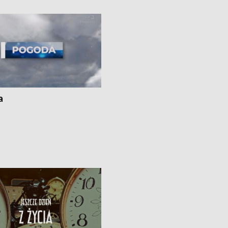
kach
a