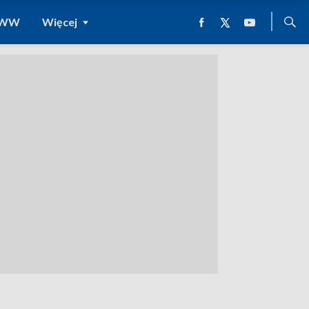
 WWW
Więcej