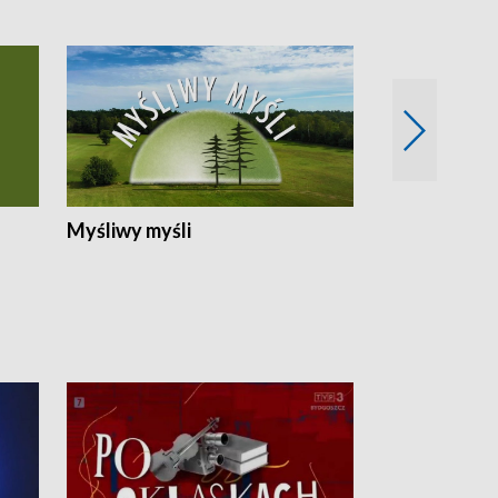
Myśliwy myśli
Spotkania z 