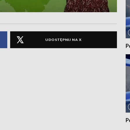
UDOSTĘPNIJ NA X
P
P