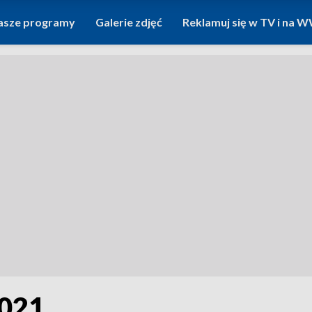
asze programy
Galerie zdjęć
Reklamuj się w TV i na
2021