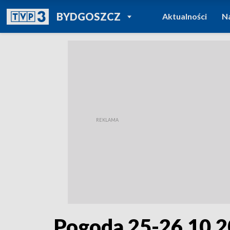
POWRÓT DO
BYDGOSZCZ
Aktualności
N
TVP REGIONY
Pogoda 25-26.10.