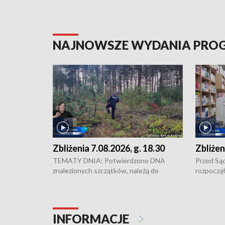
NAJNOWSZE WYDANIA PR
Zbliżenia 7.08.2026, g. 18.30
Zbliżen
TEMATY DNIA: Potwierdzono DNA
Przed Są
znalezionych szczątków, należą do
rozpoczął
zaginionej Jowity Zielińskiej • Tragiczny
pobicie i
finał prac serwisowych w studni w Solcu
zł - tyle
Kujawskim • Festiwal dziewięciu wzgórz
przy ul. 
w Chełmnie i Festiwal Wisły w kilku
Niebezpie
INFORMACJE
miastach regionu • Problem z realizacją
Dalszy ci