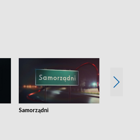
Samorządni
Wspólna sp