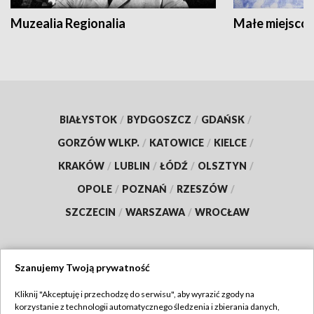
Muzealia Regionalia
Małe miejscow
BIAŁYSTOK
/
BYDGOSZCZ
/
GDAŃSK
/
GORZÓW WLKP.
/
KATOWICE
/
KIELCE
/
KRAKÓW
/
LUBLIN
/
ŁÓDŹ
/
OLSZTYN
/
OPOLE
/
POZNAŃ
/
RZESZÓW
/
SZCZECIN
/
WARSZAWA
/
WROCŁAW
Szanujemy Twoją prywatność
Dołącz do nas:
Kliknij "Akceptuję i przechodzę do serwisu", aby wyrazić zgody na
korzystanie z technologii automatycznego śledzenia i zbierania danych,
TVP