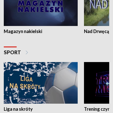
Magazyn nakielski
Nad Drwęcą
SPORT
Liga na skróty
Trening czyni 