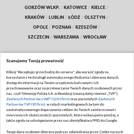
GORZÓW WLKP.
/
KATOWICE
/
KIELCE
/
KRAKÓW
/
LUBLIN
/
ŁÓDŹ
/
OLSZTYN
/
OPOLE
/
POZNAŃ
/
RZESZÓW
/
SZCZECIN
/
WARSZAWA
/
WROCŁAW
Szanujemy Twoją prywatność
Dołącz do nas:
Kliknij "Akceptuję i przechodzę do serwisu", aby wyrazić zgody na
korzystanie z technologii automatycznego śledzenia i zbierania danych,
TVP
dostęp do informacji na Twoim urządzeniu końcowym i ich
Abonament TVP
przechowywanie oraz na przetwarzanie Twoich danych osobowych przez
Regulamin TVP
nas, czyli Telewizję Polską S.A. w likwidacji (zwaną dalej również „TVP”),
Emisja w TVP
Polityka prywatności
Zaufanych Partnerów z IAB* (1201 firm)
oraz pozostałych
Zaufanych
Partnerów TVP (93 firm)
, w celach marketingowych (w tym do
Centrum informacji TVP
Moje zgody
zautomatyzowanego dopasowania reklam do Twoich zainteresowań i
mierzenia ich skuteczności) i pozostałych, które wskazujemy poniżej, a
Naziemna Telewizja Cyfrowa
Pomoc
także zgody na udostępnianie przez nas identyfikatora PPID do Google.
Sklep TVP
Biuro reklamy
Twoje dane osobowe zbierane podczas odwiedzania przez Ciebie naszych