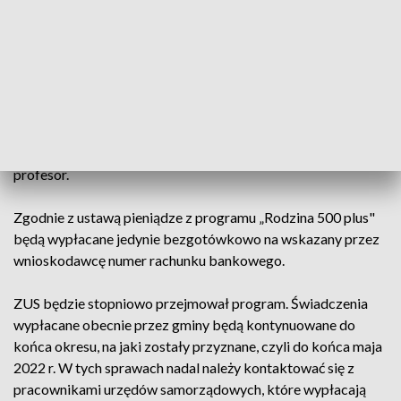
Obsługiwać program 500 plus będzie funkcjonujące w ZUS
Centrum Obsługi Świadczeń dla Rodzin – podkreśla szefowa
ZUS.
- W tej sytuacji zdecydowana większość pracowników ZUS
nawet nie zauważy tego, że urząd obsługuje 500 plus.
Pracownicy nie będą obciążeni dodatkowymi zadaniami, bo
program będzie realizowany przez Centrum – dodaje
profesor.
Zgodnie z ustawą pieniądze z programu „Rodzina 500 plus"
będą wypłacane jedynie bezgotówkowo na wskazany przez
wnioskodawcę numer rachunku bankowego.
ZUS będzie stopniowo przejmował program. Świadczenia
wypłacane obecnie przez gminy będą kontynuowane do
końca okresu, na jaki zostały przyznane, czyli do końca maja
2022 r. W tych sprawach nadal należy kontaktować się z
pracownikami urzędów samorządowych, które wypłacają