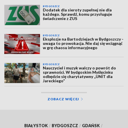
BYDGOSZCZ
Dodatek dla sieroty zupełnej nie dla
każdego. Sprawdź, komu przysługuje
świadczenie z ZUS
BYDGOSZCZ
Eksplozje na Bartodziejach w Bydgoszczy -
uwaga to prowokacja. Nie daj się wciągnąć
w grę chaosu informacyjnego
BYDGOSZCZ
Nauczyciel i muzyk walczy o powrót do
sprawności. W bydgoskim Myślęcinku
odbędzie się charytatywny „UNIT dla
Jareckiego”
ZOBACZ WIĘCEJ
BIAŁYSTOK
/
BYDGOSZCZ
/
GDAŃSK
/