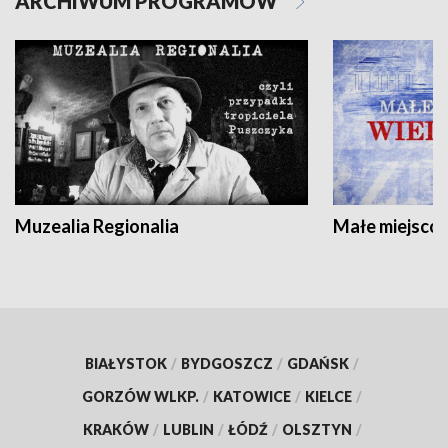
ARCHIWUM PROGRAMÓW
Muzealia Regionalia
Małe miejscow
BIAŁYSTOK
/
BYDGOSZCZ
/
GDAŃSK
/
GORZÓW WLKP.
/
KATOWICE
/
KIELCE
/
KRAKÓW
/
LUBLIN
/
ŁÓDŹ
/
OLSZTYN
/