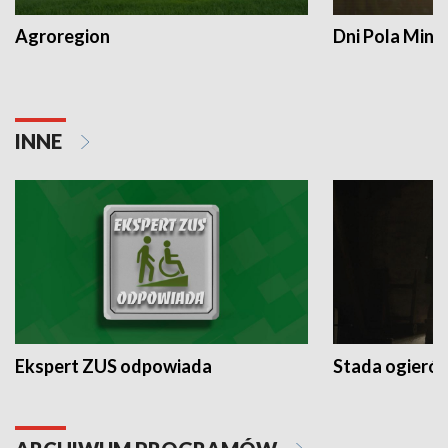
Agroregion
Dni Pola Min
INNE
Ekspert ZUS odpowiada
Stada ogieró