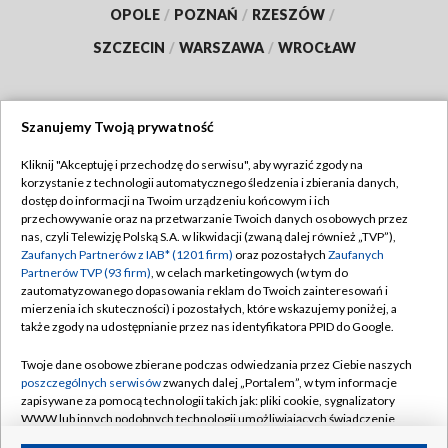
OPOLE
/
POZNAŃ
/
RZESZÓW
/
SZCZECIN
/
WARSZAWA
/
WROCŁAW
Szanujemy Twoją prywatność
Dołącz do nas:
Kliknij "Akceptuję i przechodzę do serwisu", aby wyrazić zgody na
korzystanie z technologii automatycznego śledzenia i zbierania danych,
TVP
dostęp do informacji na Twoim urządzeniu końcowym i ich
Abonament TVP
przechowywanie oraz na przetwarzanie Twoich danych osobowych przez
Regulamin TVP
nas, czyli Telewizję Polską S.A. w likwidacji (zwaną dalej również „TVP”),
Emisja w TVP
Polityka prywatności
Zaufanych Partnerów z IAB* (1201 firm)
oraz pozostałych
Zaufanych
Partnerów TVP (93 firm)
, w celach marketingowych (w tym do
Centrum informacji TVP
Moje zgody
zautomatyzowanego dopasowania reklam do Twoich zainteresowań i
mierzenia ich skuteczności) i pozostałych, które wskazujemy poniżej, a
Naziemna Telewizja Cyfrowa
Pomoc
także zgody na udostępnianie przez nas identyfikatora PPID do Google.
Sklep TVP
Biuro reklamy
Twoje dane osobowe zbierane podczas odwiedzania przez Ciebie naszych
Rada Programowa
Kontakt
poszczególnych serwisów
zwanych dalej „Portalem”, w tym informacje
zapisywane za pomocą technologii takich jak: pliki cookie, sygnalizatory
System NOS
WWW lub innych podobnych technologii umożliwiających świadczenie
dopasowanych i bezpiecznych usług, personalizację treści oraz reklam,
Informacje o nadawcy
Kanały