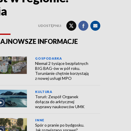
ia
UDOSTĘPNIJ:
AJNOWSZE INFORMACJE
GOSPODARKA
Niemal 2 tysiące bezpłatnych
BIG BAG-ów w pół roku.
Torunianie chętnie korzystają
z nowej usługi MPO
KULTURA
Toruń: Zespół Organek
dołącza do arktycznej
wyprawy naukowców UMK
INNE
Spór o pranie po bydgosku.
Jak rozwiązano sprawę?