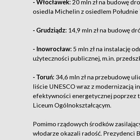
- Włocławek:
20 mln zł na budowę dro
osiedla Michelin z osiedlem Południe 
- Grudziądz:
14,9 mln zł na budowę dr
- Inowrocław:
5 mln zł na instalację 
użyteczności publicznej, m.in. przedszk
- Toruń:
34,6 mln zł na przebudowę uli
liście UNESCO wraz z modernizacją in
efektywności energetycznej poprzez 
Liceum Ogólnokształcącym.
Pomimo rządowych środków zasilającyc
włodarze okazali radość. Prezydenci B