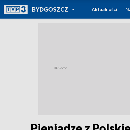
POWRÓT DO
BYDGOSZCZ
Aktualności
N
TVP REGIONY
Pieniądze z Polski