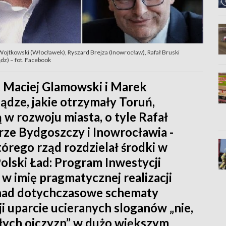
jtkowski (Włocławek), Ryszard Brejza (Inowrocław), Rafał Bruski
dz) – fot. Facebook
i, Maciej Glamowski i Marek
iądze, jakie otrzymały Toruń,
w rozwoju miasta, o tyle Rafał
arze Bydgoszczy i Inowrocławia -
órego rząd rozdzielał środki w
ski Ład: Program Inwestycji
w imię pragmatycznej realizacji
onad dotychczasowe schematy
 uparcie ucieranych sloganów „nie,
ałych ojczyzn” w dużo większym