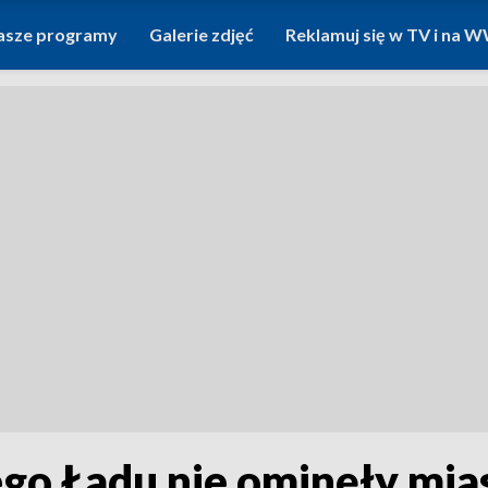
asze programy
Galerie zdjęć
Reklamuj się w TV i na
ego Ładu nie ominęły mias