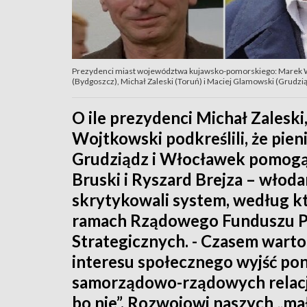
Prezydenci miast województwa kujawsko-pomorskiego: Marek Wo
(Bydgoszcz), Michał Zaleski (Toruń) i Maciej Glamowski (Grudzią
O ile prezydenci Michał Zalesk
Wojtkowski podkreślili, że pien
Grudziądz i Włocławek pomogą 
Bruski i Ryszard Brejza – włod
skrytykowali system, według kt
ramach Rządowego Funduszu Pol
Strategicznych. - Czasem warto 
interesu społecznego wyjść p
samorządowo-rządowych relacji
bo nie”. Rozwojowi naszych „m