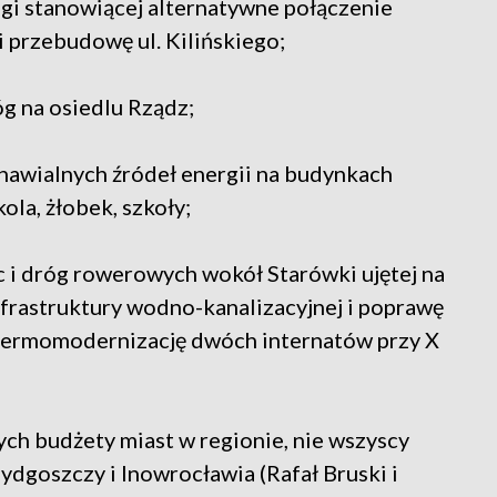
gi stanowiącej alternatywne połączenie
i przebudowę ul. Kilińskiego;
óg na osiedlu Rządz;
odnawialnych źródeł energii na budynkach
ola, żłobek, szkoły;
c i dróg rowerowych wokół Starówki ujętej na
frastruktury wodno-kanalizacyjnej i poprawę
termomodernizację dwóch internatów przy X
h budżety miast w regionie, nie wszyscy
ydgoszczy i Inowrocławia (Rafał Bruski i