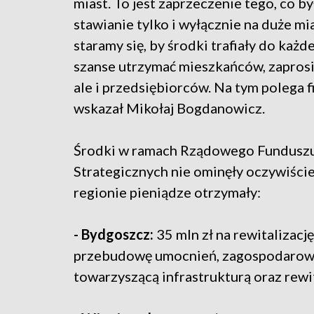
miast. To jest zaprzeczenie tego, co by
stawianie tylko i wyłącznie na duże m
staramy się, by środki trafiały do każd
szanse utrzymać mieszkańców, zaprosić
ale i przedsiębiorców. Na tym polega f
wskazał Mikołaj Bogdanowicz.
Środki w ramach Rządowego Funduszu 
Strategicznych nie ominęły oczywiści
regionie pieniądze otrzymały:
- Bydgoszcz:
35 mln zł na rewitalizac
przebudowę umocnień, zagospodarowa
towarzyszącą infrastrukturą oraz rewit