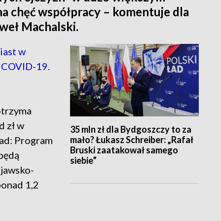
nna chęć współpracy – komentuje dla
aweł Machalski.
iast w
o COVID-19.
otrzyma
d zł w
35 mln zł dla Bydgoszczy to za
mało? Łukasz Schreiber: „Rafał
ad: Program
Bruski zaatakował samego
 będą
siebie”
ujawsko-
ponad 1,2