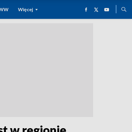
 WWW
Więcej
t w regionie.