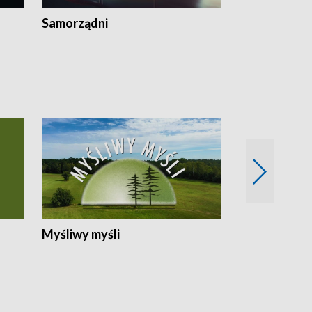
Samorządni
Wspólna sp
Myśliwy myśli
Spotkania z 