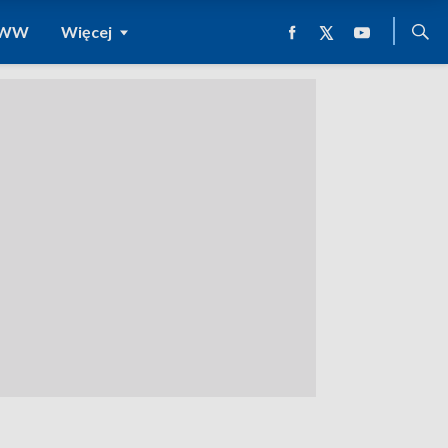
 WWW
Więcej
a