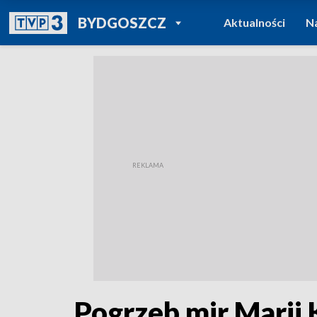
POWRÓT DO
BYDGOSZCZ
Aktualności
N
TVP REGIONY
Pogrzeb mjr Marii