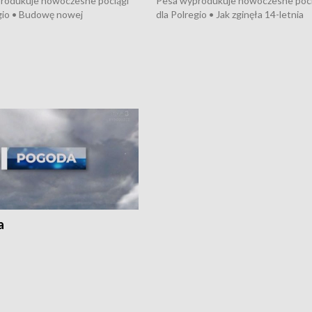
rodukuje nowoczesne pociągi
Pesa wyprodukuje nowoczesne poci
gio • Budowę nowej
dla Polregio • Jak zginęła 14-letnia
ktury gazowej między
dziewczyna z Torunia • Nowelizacja
m a Gustorzynem. •
ustawy o pomocy społecznej już
rsje wokół Wojewódzkiego
obowiązuje • W lasach pojawiły się ku
Specjalistycznego we
borowiki • Urodzaj kukurydzy w regi
 • Jaka była przyczyna śmierci
i z Torunia • Nowelizacja ustawy
społecznej już obowiązuje
a