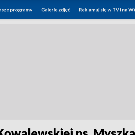
asze programy
Galerie zdjęć
Reklamuj się w TV i na
 Kowalewskiej ps. Myszk