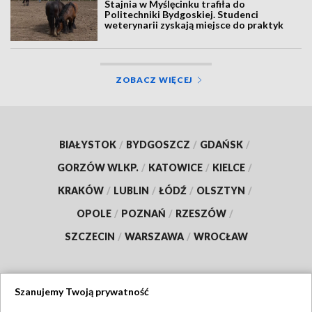
Stajnia w Myślęcinku trafiła do
Politechniki Bydgoskiej. Studenci
weterynarii zyskają miejsce do praktyk
ZOBACZ WIĘCEJ
BIAŁYSTOK
/
BYDGOSZCZ
/
GDAŃSK
/
GORZÓW WLKP.
/
KATOWICE
/
KIELCE
/
KRAKÓW
/
LUBLIN
/
ŁÓDŹ
/
OLSZTYN
/
OPOLE
/
POZNAŃ
/
RZESZÓW
/
SZCZECIN
/
WARSZAWA
/
WROCŁAW
Szanujemy Twoją prywatność
Dołącz do nas: