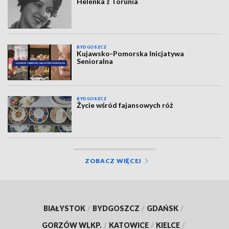
Helenka z Torunia
BYDGOSZCZ
Kujawsko-Pomorska Inicjatywa
Senioralna
BYDGOSZCZ
Życie wśród fajansowych róż
ZOBACZ WIĘCEJ
BIAŁYSTOK
/
BYDGOSZCZ
/
GDAŃSK
/
GORZÓW WLKP.
/
KATOWICE
/
KIELCE
/