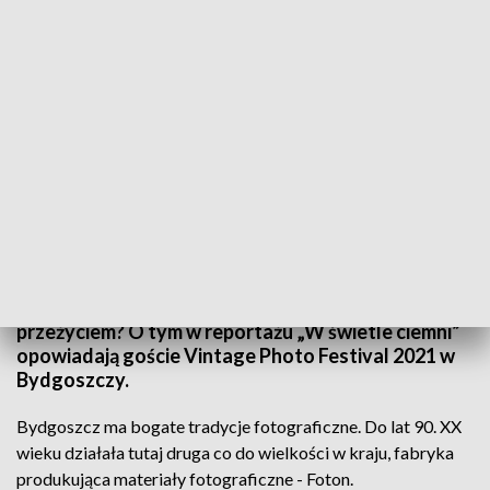
W świetle ciemni
Jak powstaje zdjęcie w technice analogowej? Co
przeżywa fotograf zamknięty w ciemni? Dlaczego
fotografia analogowa jest „romantycznym”
przeżyciem? O tym w reportażu „W świetle ciemni”
opowiadają goście Vintage Photo Festival 2021 w
Bydgoszczy.
Bydgoszcz ma bogate tradycje fotograficzne. Do lat 90. XX
wieku działała tutaj druga co do wielkości w kraju, fabryka
produkująca materiały fotograficzne - Foton.