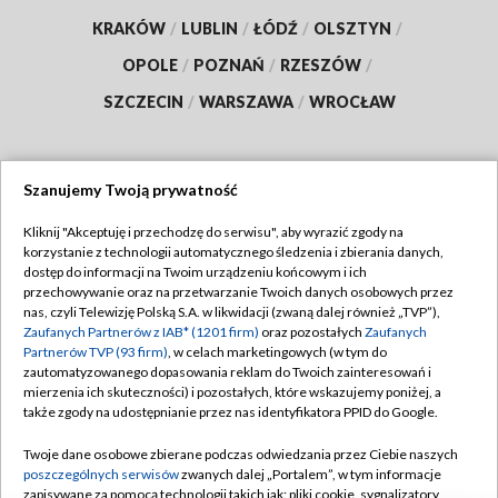
KRAKÓW
/
LUBLIN
/
ŁÓDŹ
/
OLSZTYN
/
OPOLE
/
POZNAŃ
/
RZESZÓW
/
SZCZECIN
/
WARSZAWA
/
WROCŁAW
Szanujemy Twoją prywatność
Dołącz do nas:
Kliknij "Akceptuję i przechodzę do serwisu", aby wyrazić zgody na
korzystanie z technologii automatycznego śledzenia i zbierania danych,
TVP
dostęp do informacji na Twoim urządzeniu końcowym i ich
Abonament TVP
przechowywanie oraz na przetwarzanie Twoich danych osobowych przez
Regulamin TVP
nas, czyli Telewizję Polską S.A. w likwidacji (zwaną dalej również „TVP”),
Emisja w TVP
Polityka prywatności
Zaufanych Partnerów z IAB* (1201 firm)
oraz pozostałych
Zaufanych
Partnerów TVP (93 firm)
, w celach marketingowych (w tym do
Centrum informacji TVP
Moje zgody
zautomatyzowanego dopasowania reklam do Twoich zainteresowań i
mierzenia ich skuteczności) i pozostałych, które wskazujemy poniżej, a
Naziemna Telewizja Cyfrowa
Pomoc
także zgody na udostępnianie przez nas identyfikatora PPID do Google.
Sklep TVP
Biuro reklamy
Twoje dane osobowe zbierane podczas odwiedzania przez Ciebie naszych
Rada Programowa
Kontakt
poszczególnych serwisów
zwanych dalej „Portalem”, w tym informacje
zapisywane za pomocą technologii takich jak: pliki cookie, sygnalizatory