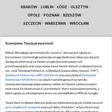
KRAKÓW
/
LUBLIN
/
ŁÓDŹ
/
OLSZTYN
/
OPOLE
/
POZNAŃ
/
RZESZÓW
/
SZCZECIN
/
WARSZAWA
/
WROCŁAW
Szanujemy Twoją prywatność
Dołącz do nas:
Kliknij "Akceptuję i przechodzę do serwisu", aby wyrazić zgody na
korzystanie z technologii automatycznego śledzenia i zbierania danych,
TVP
dostęp do informacji na Twoim urządzeniu końcowym i ich
Abonament TVP
przechowywanie oraz na przetwarzanie Twoich danych osobowych przez
Regulamin TVP
nas, czyli Telewizję Polską S.A. w likwidacji (zwaną dalej również „TVP”),
Emisja w TVP
Polityka prywatności
Zaufanych Partnerów z IAB* (1201 firm)
oraz pozostałych
Zaufanych
Partnerów TVP (93 firm)
, w celach marketingowych (w tym do
Centrum informacji TVP
Moje zgody
zautomatyzowanego dopasowania reklam do Twoich zainteresowań i
mierzenia ich skuteczności) i pozostałych, które wskazujemy poniżej, a
Naziemna Telewizja Cyfrowa
Pomoc
także zgody na udostępnianie przez nas identyfikatora PPID do Google.
Sklep TVP
Biuro reklamy
Twoje dane osobowe zbierane podczas odwiedzania przez Ciebie naszych
Rada Programowa
Kontakt
poszczególnych serwisów
zwanych dalej „Portalem”, w tym informacje
zapisywane za pomocą technologii takich jak: pliki cookie, sygnalizatory