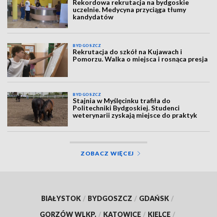
Rekordowa rekrutacja na bydgoskie
uczelnie. Medycyna przyciąga tłumy
kandydatów
BYDGOSZCZ
Rekrutacja do szkół na Kujawach i
Pomorzu. Walka o miejsca i rosnąca presja
BYDGOSZCZ
Stajnia w Myślęcinku trafiła do
Politechniki Bydgoskiej. Studenci
weterynarii zyskają miejsce do praktyk
ZOBACZ WIĘCEJ
BIAŁYSTOK
/
BYDGOSZCZ
/
GDAŃSK
/
GORZÓW WLKP.
/
KATOWICE
/
KIELCE
/