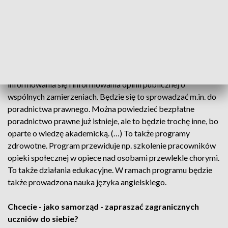
są główne kierunki działania i trzeba je wypełnić konkretną
treścią.
Jaka będzie zatem tutaj rola samorządu?
W porozumieniu zobowiązujemy się do wzajemnego
informowania się i informowania opinii publicznej o
wspólnych zamierzeniach. Będzie się to sprowadzać m.in. do
poradnictwa prawnego. Można powiedzieć bezpłatne
poradnictwo prawne już istnieje, ale to będzie trochę inne, bo
oparte o wiedzę akademicką. (…) To także programy
zdrowotne. Program przewiduje np. szkolenie pracowników
opieki społecznej w opiece nad osobami przewlekle chorymi.
To także działania edukacyjne. W ramach programu będzie
także prowadzona nauka języka angielskiego.
Chcecie - jako samorząd - zapraszać zagranicznych
uczniów do siebie?