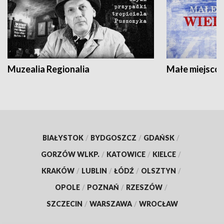
Muzealia Regionalia
Małe miejscow
BIAŁYSTOK
/
BYDGOSZCZ
/
GDAŃSK
/
GORZÓW WLKP.
/
KATOWICE
/
KIELCE
/
KRAKÓW
/
LUBLIN
/
ŁÓDŹ
/
OLSZTYN
/
OPOLE
/
POZNAŃ
/
RZESZÓW
/
SZCZECIN
/
WARSZAWA
/
WROCŁAW