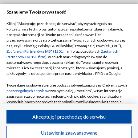
Szanujemy Twoją prywatność
Dołącz do nas:
Kliknij "Akceptuję i przechodzę do serwisu", aby wyrazić zgody na
korzystanie z technologii automatycznego śledzenia i zbierania danych,
TVP
dostęp do informacji na Twoim urządzeniu końcowym i ich
Abonament TVP
przechowywanie oraz na przetwarzanie Twoich danych osobowych przez
Regulamin TVP
nas, czyli Telewizję Polską S.A. w likwidacji (zwaną dalej również „TVP”),
Emisja w TVP
Polityka prywatności
Zaufanych Partnerów z IAB* (1201 firm)
oraz pozostałych
Zaufanych
Partnerów TVP (93 firm)
, w celach marketingowych (w tym do
Centrum informacji TVP
Moje zgody
zautomatyzowanego dopasowania reklam do Twoich zainteresowań i
mierzenia ich skuteczności) i pozostałych, które wskazujemy poniżej, a
Naziemna Telewizja Cyfrowa
Pomoc
także zgody na udostępnianie przez nas identyfikatora PPID do Google.
Sklep TVP
Biuro reklamy
Twoje dane osobowe zbierane podczas odwiedzania przez Ciebie naszych
Rada Programowa
Kontakt
poszczególnych serwisów
zwanych dalej „Portalem”, w tym informacje
zapisywane za pomocą technologii takich jak: pliki cookie, sygnalizatory
System NOS
WWW lub innych podobnych technologii umożliwiających świadczenie
dopasowanych i bezpiecznych usług, personalizację treści oraz reklam,
Informacje o nadawcy
Kanały
udostępnianie funkcji mediów społecznościowych oraz analizowanie
Akceptuję i przechodzę do serwisu
ruchu w Internecie.
Program dla prasy
©2026 Telewizja Polska S.A. w likwidacji
Biuro Reklamy
Twoje dane osobowe zbierane podczas odwiedzania przez Ciebie
Ustawienia zaawansowane
poszczególnych serwisów
na Portalu, takie jak adresy IP, identyfikatory