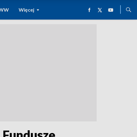
 WWW
Więcej
u Fundusze