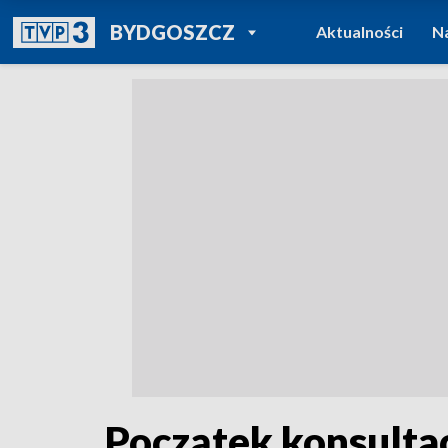
POWRÓT DO
BYDGOSZCZ
Aktualności
N
TVP REGIONY
Początek konsulta