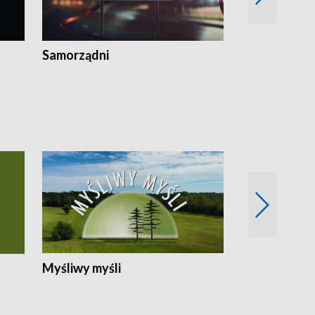
Samorządni
Wspólna sp
Myśliwy myśli
Spotkania z 