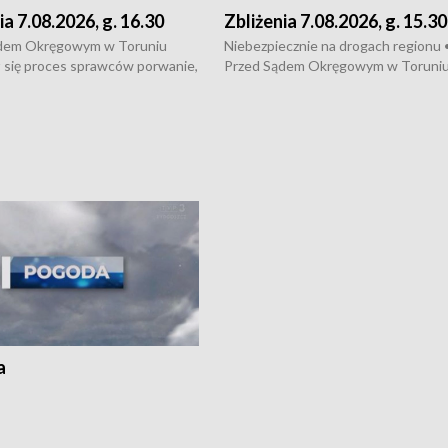
ia 7.08.2026, g. 16.30
Zbliżenia 7.08.2026, g. 15.30
dem Okręgowym w Toruniu
Niebezpiecznie na drogach regionu 
 się proces sprawców porwanie,
Przed Sądem Okręgowym w Toruni
 tortur pod Grudziądzem • 3 mln
rozpoczął się proces sprawców por
 mogą wynosić straty po pożarze
pobicie i tortur pod Grudziądzem • 
Kossaka w Bydgoszczy •
o oszczędzanie wody • Ważne dla
cznie na drogach regionu •
rolników badania w Stacji Doświadcz
ąg sporu o pranie na bydgoskich
Oceny Odmian w Chrząstowie
kach
a