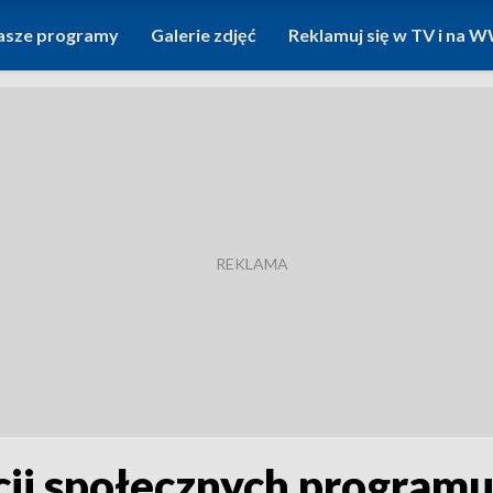
asze programy
Galerie zdjęć
Reklamuj się w TV i na
cji społecznych program