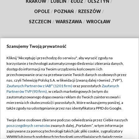
KRAKÓW
/
LUBLIN
/
ŁÓDŹ
/
OLSZTYN
/
OPOLE
/
POZNAŃ
/
RZESZÓW
/
SZCZECIN
/
WARSZAWA
/
WROCŁAW
Szanujemy Twoją prywatność
Dołącz do nas:
Kliknij "Akceptuję i przechodzę do serwisu", aby wyrazić zgody na
korzystanie z technologii automatycznego śledzenia i zbierania danych,
TVP
dostęp do informacji na Twoim urządzeniu końcowym i ich
Abonament TVP
przechowywanie oraz na przetwarzanie Twoich danych osobowych przez
Regulamin TVP
nas, czyli Telewizję Polską S.A. w likwidacji (zwaną dalej również „TVP”),
Emisja w TVP
Polityka prywatności
Zaufanych Partnerów z IAB* (1201 firm)
oraz pozostałych
Zaufanych
Partnerów TVP (93 firm)
, w celach marketingowych (w tym do
Centrum informacji TVP
Moje zgody
zautomatyzowanego dopasowania reklam do Twoich zainteresowań i
mierzenia ich skuteczności) i pozostałych, które wskazujemy poniżej, a
Naziemna Telewizja Cyfrowa
Pomoc
także zgody na udostępnianie przez nas identyfikatora PPID do Google.
Sklep TVP
Biuro reklamy
Twoje dane osobowe zbierane podczas odwiedzania przez Ciebie naszych
Rada Programowa
Kontakt
poszczególnych serwisów
zwanych dalej „Portalem”, w tym informacje
zapisywane za pomocą technologii takich jak: pliki cookie, sygnalizatory
System NOS
WWW lub innych podobnych technologii umożliwiających świadczenie