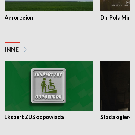
Agroregion
Dni Pola Min
INNE
Ekspert ZUS odpowiada
Stada ogieró