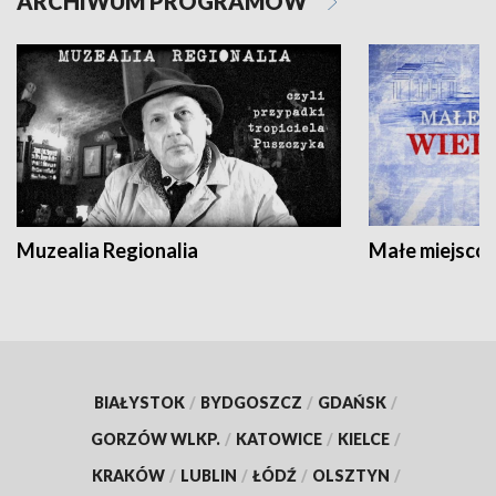
ARCHIWUM PROGRAMÓW
Muzealia Regionalia
Małe miejscow
BIAŁYSTOK
/
BYDGOSZCZ
/
GDAŃSK
/
GORZÓW WLKP.
/
KATOWICE
/
KIELCE
/
KRAKÓW
/
LUBLIN
/
ŁÓDŹ
/
OLSZTYN
/