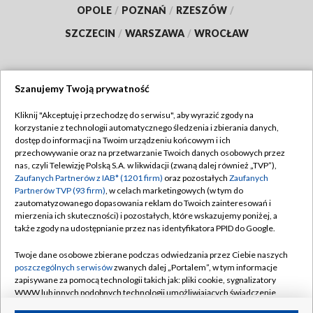
OPOLE
/
POZNAŃ
/
RZESZÓW
/
SZCZECIN
/
WARSZAWA
/
WROCŁAW
Szanujemy Twoją prywatność
Dołącz do nas:
Kliknij "Akceptuję i przechodzę do serwisu", aby wyrazić zgody na
korzystanie z technologii automatycznego śledzenia i zbierania danych,
TVP
dostęp do informacji na Twoim urządzeniu końcowym i ich
Abonament TVP
przechowywanie oraz na przetwarzanie Twoich danych osobowych przez
Regulamin TVP
nas, czyli Telewizję Polską S.A. w likwidacji (zwaną dalej również „TVP”),
Emisja w TVP
Polityka prywatności
Zaufanych Partnerów z IAB* (1201 firm)
oraz pozostałych
Zaufanych
Partnerów TVP (93 firm)
, w celach marketingowych (w tym do
Centrum informacji TVP
Moje zgody
zautomatyzowanego dopasowania reklam do Twoich zainteresowań i
mierzenia ich skuteczności) i pozostałych, które wskazujemy poniżej, a
Naziemna Telewizja Cyfrowa
Pomoc
także zgody na udostępnianie przez nas identyfikatora PPID do Google.
Sklep TVP
Biuro reklamy
Twoje dane osobowe zbierane podczas odwiedzania przez Ciebie naszych
Rada Programowa
Kontakt
poszczególnych serwisów
zwanych dalej „Portalem”, w tym informacje
zapisywane za pomocą technologii takich jak: pliki cookie, sygnalizatory
System NOS
WWW lub innych podobnych technologii umożliwiających świadczenie
dopasowanych i bezpiecznych usług, personalizację treści oraz reklam,
Informacje o nadawcy
Kanały