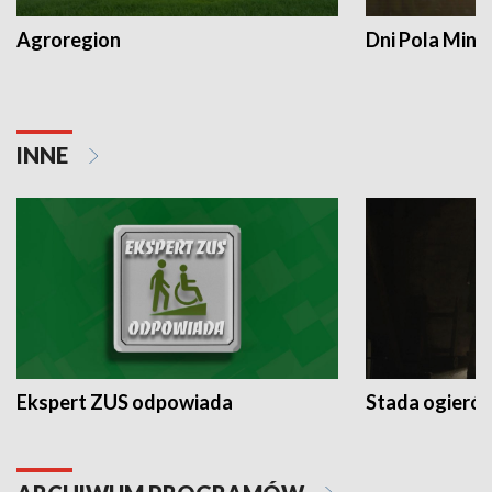
Agroregion
Dni Pola Min
INNE
Ekspert ZUS odpowiada
Stada ogieró