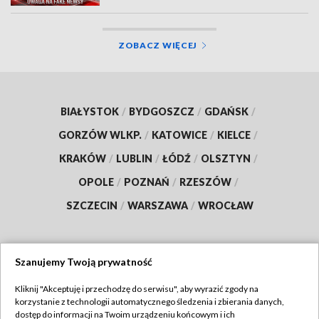
ZOBACZ WIĘCEJ
BIAŁYSTOK
/
BYDGOSZCZ
/
GDAŃSK
/
GORZÓW WLKP.
/
KATOWICE
/
KIELCE
/
KRAKÓW
/
LUBLIN
/
ŁÓDŹ
/
OLSZTYN
/
OPOLE
/
POZNAŃ
/
RZESZÓW
/
SZCZECIN
/
WARSZAWA
/
WROCŁAW
Szanujemy Twoją prywatność
Dołącz do nas:
Kliknij "Akceptuję i przechodzę do serwisu", aby wyrazić zgody na
korzystanie z technologii automatycznego śledzenia i zbierania danych,
TVP
dostęp do informacji na Twoim urządzeniu końcowym i ich