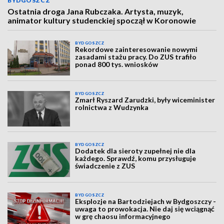
BYDGOSZCZ
Ostatnia droga Jana Rubczaka. Artysta, muzyk,
animator kultury studenckiej spoczął w Koronowie
BYDGOSZCZ
Rekordowe zainteresowanie nowymi
zasadami stażu pracy. Do ZUS trafiło
ponad 800 tys. wniosków
BYDGOSZCZ
Zmarł Ryszard Zarudzki, były wiceminister
rolnictwa z Wudzynka
BYDGOSZCZ
Dodatek dla sieroty zupełnej nie dla
każdego. Sprawdź, komu przysługuje
świadczenie z ZUS
BYDGOSZCZ
Eksplozje na Bartodziejach w Bydgoszczy -
uwaga to prowokacja. Nie daj się wciągnąć
w grę chaosu informacyjnego