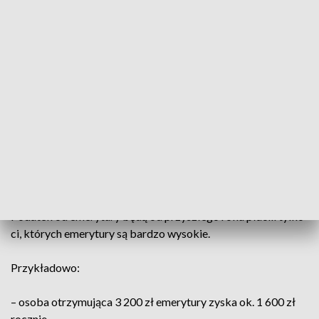
— Ministerstwo Finansów (@MF_GOV_PL)
October 22,
2021
Korzyści dla 90% emerytów i rencistów
Rząd Zjednoczonej Prawicy jest pierwszym polskim rządem,
który prowadzi kompleksową politykę senioralną. Jest on
oparta na fundamencie solidarności międzypokoleniowej i
wspiera materialnie seniorów. W Polskim Ładzie te działania
będą kontynuowane. Prawie wszyscy emeryci i renciści
otrzymają wyższe świadczenia. To ponad 8 mln osób.
Podatek od emerytury będą od przyszłego roku płacili tylko
ci, których emerytury są bardzo wysokie.
Przykładowo:
– osoba otrzymująca 3 200 zł emerytury zyska ok. 1 600 zł
rocznie