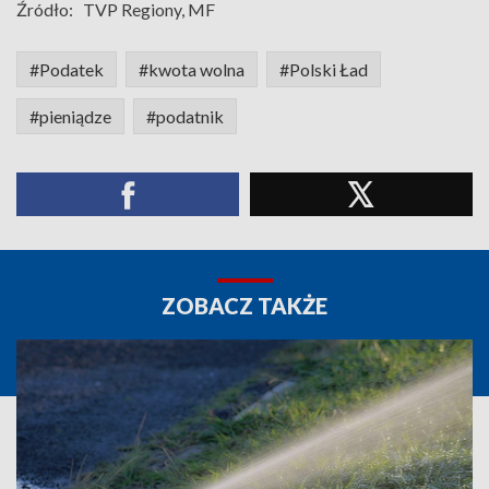
Źródło:
TVP Regiony, MF
#Podatek
#kwota wolna
#Polski Ład
#pieniądze
#podatnik
ZOBACZ TAKŻE