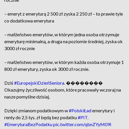
– emeryt z emeryturą 2 500 zł zyska 2 250 zł – to prawie tyle
co dodatkowa emerytura
– małżeństwo emerytów, w którym jedna osoba otrzymuje
emeryturę minimalną, a druga na poziomie średniej, zyska ok
3000 zł rocznie
– małżeństwo emerytów, w którym każda osoba otrzymuje 1
800 zł emerytury, zyska ok 3000 zł rocznie.
Dziś
#EuropejskiDzieńSeniora
. ��‍����‍��
Okazujmy życzliwość osobom, które pracowały wczoraj na
nasze pomyślne dzisiaj.
Dzięki zmianom podatkowym w
#PolskiŁad
emerytury i
renty do 2,5 tys. zł będą bez podatku
#PIT
.
#EmeryturaBezPodatku
pic.twitter.com/qbnZYyM09i