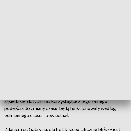
- Na ten moment Unia Europejska chyba zapomniała o tym
temacie, co jest oczywiście związane z pandemią. Niemniej
jednak temat na pewno powróci, pytanie tylko – kiedy –
powiedział ekonomista.
Jednocześnie zwrócił uwagę, że dotychczasowe propozycje
regulacji zakładały, że to nie Unia wybierze czas dla całej
wspólnoty, ale państwa członkowskie zrobią to
indywidualnie.
- Obecnie większość państw Unii Europejskiej funkcjonuje
według jednego czasu. Brak porozumienia między
państwami w kwestii wyboru jednego, uniwersalnego czasu
mogłoby spowodować spore zamieszanie, gdy np. państwa
sąsiedzkie, dotychczas korzystające z tego samego
podejścia do zmiany czasu, będą funkcjonowały według
odmiennego czasu – powiedział.
Zdaniem dr. Gabrysia, dla Polski geograficznie bliższy jest