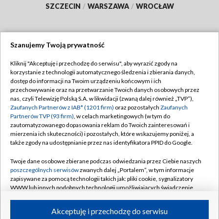
SZCZECIN
/
WARSZAWA
/
WROCŁAW
Szanujemy Twoją prywatność
Dołącz do nas:
Kliknij "Akceptuję i przechodzę do serwisu", aby wyrazić zgody na
korzystanie z technologii automatycznego śledzenia i zbierania danych,
TVP
dostęp do informacji na Twoim urządzeniu końcowym i ich
Abonament TVP
przechowywanie oraz na przetwarzanie Twoich danych osobowych przez
Regulamin TVP
nas, czyli Telewizję Polską S.A. w likwidacji (zwaną dalej również „TVP”),
Emisja w TVP
Polityka prywatności
Zaufanych Partnerów z IAB* (1201 firm)
oraz pozostałych
Zaufanych
Partnerów TVP (93 firm)
, w celach marketingowych (w tym do
Centrum informacji TVP
Moje zgody
zautomatyzowanego dopasowania reklam do Twoich zainteresowań i
mierzenia ich skuteczności) i pozostałych, które wskazujemy poniżej, a
Naziemna Telewizja Cyfrowa
Pomoc
także zgody na udostępnianie przez nas identyfikatora PPID do Google.
Sklep TVP
Biuro reklamy
Twoje dane osobowe zbierane podczas odwiedzania przez Ciebie naszych
Rada Programowa
Kontakt
poszczególnych serwisów
zwanych dalej „Portalem”, w tym informacje
zapisywane za pomocą technologii takich jak: pliki cookie, sygnalizatory
System NOS
WWW lub innych podobnych technologii umożliwiających świadczenie
dopasowanych i bezpiecznych usług, personalizację treści oraz reklam,
Informacje o nadawcy
Kanały
udostępnianie funkcji mediów społecznościowych oraz analizowanie
Akceptuję i przechodzę do serwisu
ruchu w Internecie.
Program dla prasy