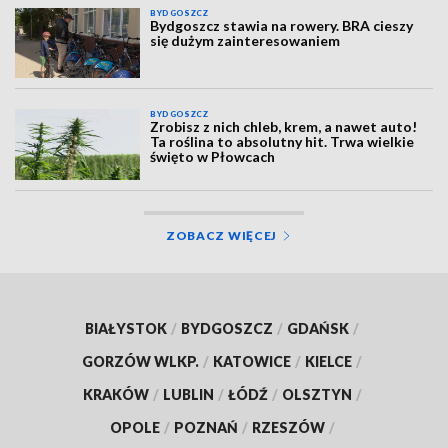
BYDGOSZCZ
Bydgoszcz stawia na rowery. BRA cieszy
się dużym zainteresowaniem
BYDGOSZCZ
Zrobisz z nich chleb, krem, a nawet auto!
Ta roślina to absolutny hit. Trwa wielkie
święto w Płowcach
ZOBACZ WIĘCEJ
BIAŁYSTOK
/
BYDGOSZCZ
/
GDAŃSK
/
GORZÓW WLKP.
/
KATOWICE
/
KIELCE
/
KRAKÓW
/
LUBLIN
/
ŁÓDŹ
/
OLSZTYN
/
OPOLE
/
POZNAŃ
/
RZESZÓW
/