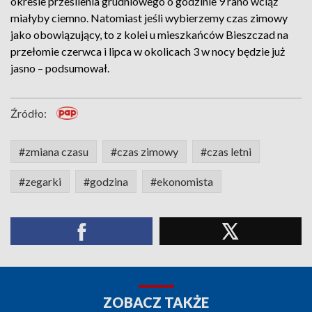
okresie przesilenia grudniowego o godzinie 9 rano wciąż
miałyby ciemno. Natomiast jeśli wybierzemy czas zimowy
jako obowiązujący, to z kolei u mieszkańców Bieszczad na
przełomie czerwca i lipca w okolicach 3 w nocy będzie już
jasno – podsumował.
Źródło:
#zmiana czasu
#czas zimowy
#czas letni
#zegarki
#godzina
#ekonomista
ZOBACZ TAKŻE