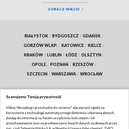
ZOBACZ WIĘCEJ
BIAŁYSTOK
/
BYDGOSZCZ
/
GDAŃSK
/
GORZÓW WLKP.
/
KATOWICE
/
KIELCE
/
KRAKÓW
/
LUBLIN
/
ŁÓDŹ
/
OLSZTYN
/
OPOLE
/
POZNAŃ
/
RZESZÓW
/
SZCZECIN
/
WARSZAWA
/
WROCŁAW
Szanujemy Twoją prywatność
Dołącz do nas:
Kliknij "Akceptuję i przechodzę do serwisu", aby wyrazić zgody na
korzystanie z technologii automatycznego śledzenia i zbierania danych,
TVP
dostęp do informacji na Twoim urządzeniu końcowym i ich
Abonament TVP
przechowywanie oraz na przetwarzanie Twoich danych osobowych przez
Regulamin TVP
nas, czyli Telewizję Polską S.A. w likwidacji (zwaną dalej również „TVP”),