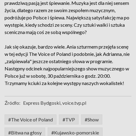
prawdziwą pasją jest śpiewanie. Muzyka jest dla niej sensem
życia, dlatego razem ze swoim zespołem muzycznym,
podróżuje po Polsce i śpiewa. Największą satysfakcję ma po
występie, kiedy schodzi ze sceny. Czy sztuki walki i sztuka
sceniczna mają coś ze sobą wspólnego?
Jak się okazuje, bardzo wiele. Ania szturmem przejęła scenę
w tej edycji The Voice of Poland i podobnie, jak Adrianna, nie
„zaśpiewała" jeszcze ostatniego słowa w programie.
Następny odcinek najpopularniejszego show muzycznego w
Polsce już w sobotę, 30 października o godz. 20:00.
Trzymamy kciuki za kolejne występy naszych wokalistek!
Źródło:
Express Bydgoski, voice.tvp.pl
#The Voice of Poland
#TVP
#Show
#Bitwa na głosy
#Kujawsko-pomorskie