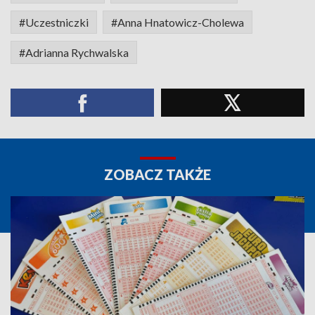
#Uczestniczki
#Anna Hnatowicz-Cholewa
#Adrianna Rychwalska
ZOBACZ TAKŻE