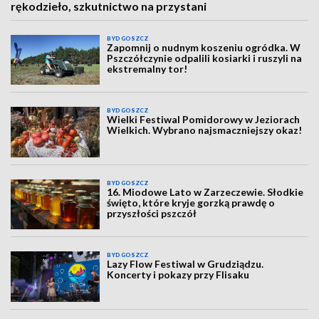
rękodzieło, szkutnictwo na przystani
BYDGOSZCZ
Zapomnij o nudnym koszeniu ogródka. W
Pszczółczynie odpalili kosiarki i ruszyli na
ekstremalny tor!
BYDGOSZCZ
Wielki Festiwal Pomidorowy w Jeziorach
Wielkich. Wybrano najsmaczniejszy okaz!
BYDGOSZCZ
16. Miodowe Lato w Zarzeczewie. Słodkie
święto, które kryje gorzką prawdę o
przyszłości pszczół
BYDGOSZCZ
Lazy Flow Festiwal w Grudziądzu.
Koncerty i pokazy przy Flisaku