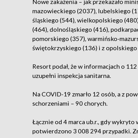
Nowe zakażenia – jak przekazało mini
mazowieckiego (2037), lubelskiego (17
śląskiego (544), wielkopolskiego (48
(464), dolnośląskiego (416), podkarpa
pomorskiego (357), warmińsko-mazursk
świętokrzyskiego (136) i z opolskiego 
Resort podał, że w informacjach o 112
uzupełni inspekcja sanitarna.
Na COVID-19 zmarło 12 osób, a z pow
schorzeniami – 90 chorych.
Łącznie od 4 marca ub.r., gdy wykryt
potwierdzono 3 008 294 przypadki. Z