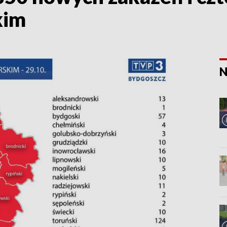
kim
N