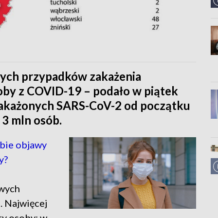
wych przypadków zakażenia
by z COVID-19 – podało w piątek
 zakażonych SARS-CoV-2 od początku
 3 mln osób.
ebie objawy
y?
wych
 Najwięcej
ry osoby: w