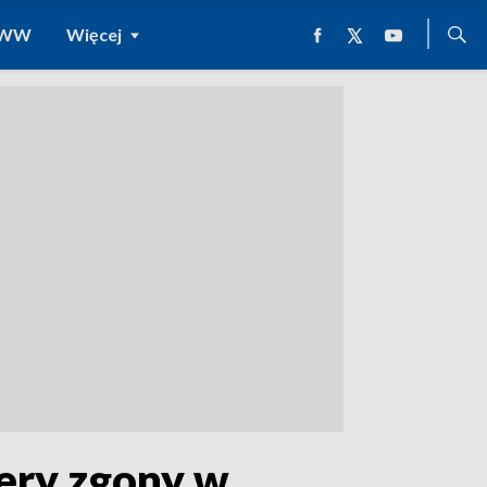
 WWW
Więcej
ery zgony w