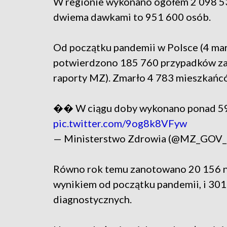
W regionie wykonano ogółem 2 098 53
dwiema dawkami to 951 600 osób.
Od początku pandemii w Polsce (4 mar
potwierdzono 185 760 przypadków za
raporty MZ). Zmarło 4 783 mieszkańc
�� W ciągu doby wykonano ponad 59,
pic.twitter.com/9og8k8VFyw
— Ministerstwo Zdrowia (@MZ_GOV
Równo rok temu zanotowano 20 156 n
wynikiem od początku pandemii, i 30
diagnostycznych.