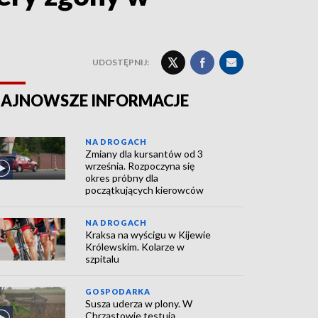
UDOSTĘPNIJ:
AJNOWSZE INFORMACJE
NA DROGACH
Zmiany dla kursantów od 3
września. Rozpoczyna się
okres próbny dla
początkujących kierowców
NA DROGACH
Kraksa na wyścigu w Kijewie
Królewskim. Kolarze w
szpitalu
GOSPODARKA
Susza uderza w plony. W
Chrząstowie testują