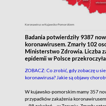
Koronawirus w Kujawsko-Pomorskiem
Badania potwierdziły 9387 no
koronawirusem. Zmarły 102 oso
Ministerstwo Zdrowia. Liczba
epidemii w Polsce przekroczyła
ZOBACZ: Co zrobić, gdy zobaczę u si
koronawirusa? Jakie są objawy chorob
W kujawsko-pomorskim mamy 357 no
przypadków zakażenia koronawirusem.
– 98 zakażeń – w Toruniu. Zmarły czte