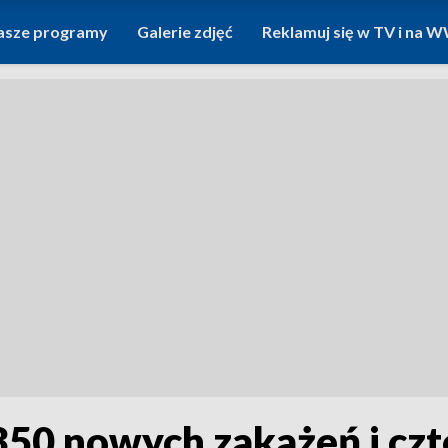
asze programy
Galerie zdjęć
Reklamuj się w TV i na
50 nowych zakażeń i czt