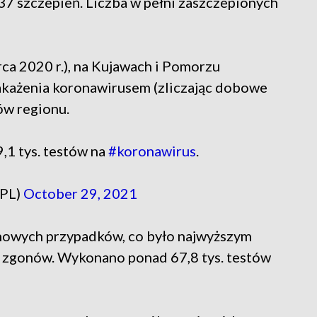
7 szczepień. Liczba w pełni zaszczepionych
ca 2020 r.), na Kujawach i Pomorzu
każenia koronawirusem (zliczając dobowe
ów regionu.
1 tys. testów na
#koronawirus
.
_PL)
October 29, 2021
owych przypadków, co było najwyższym
1 zgonów. Wykonano ponad 67,8 tys. testów