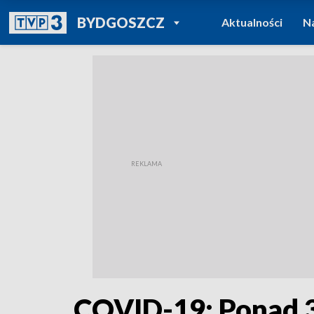
POWRÓT DO
BYDGOSZCZ
Aktualności
N
TVP REGIONY
COVID-19: Ponad 3