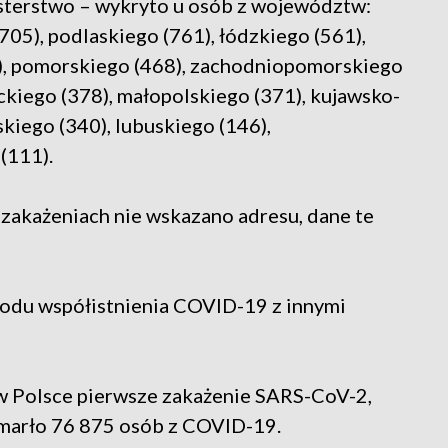
sterstwo – wykryto u osób z województw:
05), podlaskiego (761), łódzkiego (561),
0), pomorskiego (468), zachodniopomorskiego
ckiego (378), małopolskiego (371), kujawsko-
iego (340), lubuskiego (146),
(111).
 zakażeniach nie wskazano adresu, dane te
odu współistnienia COVID-19 z innymi
o w Polsce pierwsze zakażenie SARS-CoV-2,
marło 76 875 osób z COVID-19.