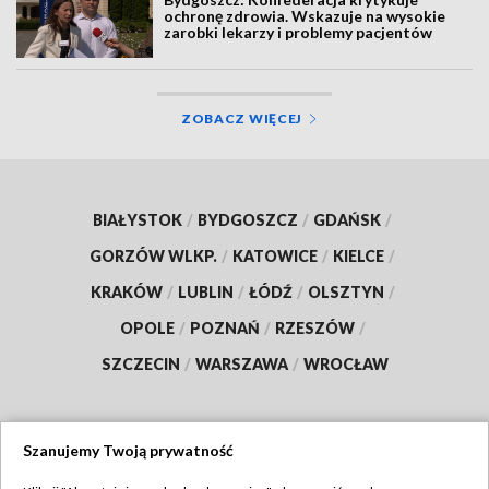
ochronę zdrowia. Wskazuje na wysokie
zarobki lekarzy i problemy pacjentów
ZOBACZ WIĘCEJ
BIAŁYSTOK
/
BYDGOSZCZ
/
GDAŃSK
/
GORZÓW WLKP.
/
KATOWICE
/
KIELCE
/
KRAKÓW
/
LUBLIN
/
ŁÓDŹ
/
OLSZTYN
/
OPOLE
/
POZNAŃ
/
RZESZÓW
/
SZCZECIN
/
WARSZAWA
/
WROCŁAW
Szanujemy Twoją prywatność
Dołącz do nas: