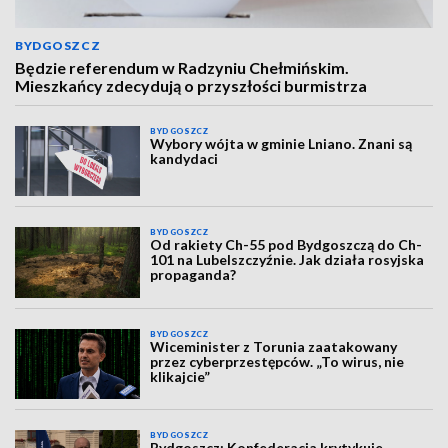
BYDGOSZCZ
Będzie referendum w Radzyniu Chełmińskim.
Mieszkańcy zdecydują o przyszłości burmistrza
BYDGOSZCZ
Wybory wójta w gminie Lniano. Znani są
kandydaci
BYDGOSZCZ
Od rakiety Ch-55 pod Bydgoszczą do Ch-
101 na Lubelszczyźnie. Jak działa rosyjska
propaganda?
BYDGOSZCZ
Wiceminister z Torunia zaatakowany
przez cyberprzestępców. „To wirus, nie
klikajcie”
BYDGOSZCZ
Bydgoszcz: Konfederacja krytykuje