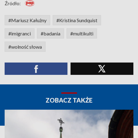
Źródło:
#Mariusz Kałużny
#Kristina Sundquist
#imigranci
#badania
#multikulti
#wolność słowa
ZOBACZ TAKŻE