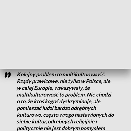
mamy danych. Ale tu mamy określone dane prof. Sundquist,
która na podstawie swoich badań, stwierdziła fakt, że
najwięcej gwałtów dokonują imigranci - to jest problem z
wolnością słowa. Kiedy środowiska lewicowe – a te są w
Szwecji bardzo silne – głoszą tyle o demokracji, o wolności
słowa, a sami tego nie zachowują. Prof. Sundquist, jak i każdy
inny profesor, ma prawo publikować swoje badania –
powiedział polityk z regionu.
Kolejny problem to multikulturowość.
Rządy prawicowe, nie tylko w Polsce, ale
w całej Europie, wskazywały, że
multikulturowość to problem. Nie chodzi
o to, że ktoś kogoś dyskryminuje, ale
pomieszać ludzi bardzo odrębnych
kulturowo, często wrogo nastawionych do
siebie kultur, odrębnych religijnie i
politycznie nie jest dobrym pomysłem