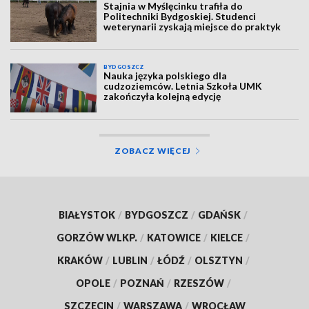
Stajnia w Myślęcinku trafiła do
Politechniki Bydgoskiej. Studenci
weterynarii zyskają miejsce do praktyk
BYDGOSZCZ
Nauka języka polskiego dla
cudzoziemców. Letnia Szkoła UMK
zakończyła kolejną edycję
ZOBACZ WIĘCEJ
BIAŁYSTOK
/
BYDGOSZCZ
/
GDAŃSK
/
GORZÓW WLKP.
/
KATOWICE
/
KIELCE
/
KRAKÓW
/
LUBLIN
/
ŁÓDŹ
/
OLSZTYN
/
OPOLE
/
POZNAŃ
/
RZESZÓW
/
SZCZECIN
/
WARSZAWA
/
WROCŁAW