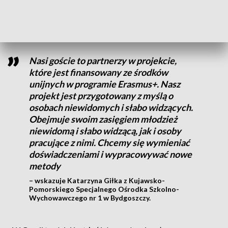
Rumunii, ale w rodzinie polskich emigrantów - dodaje
Magdalena Basińska.
Nasi goście to partnerzy w projekcie,
które jest finansowany ze środków
unijnych w programie Erasmus+. Nasz
projekt jest przygotowany z myślą o
osobach niewidomych i słabo widzących.
Obejmuje swoim zasięgiem młodzież
niewidomą i słabo widzącą, jak i osoby
pracujące z nimi. Chcemy się wymieniać
doświadczeniami i wypracowywać nowe
metody
– wskazuje Katarzyna Giłka z Kujawsko-
Pomorskiego Specjalnego Ośrodka Szkolno-
Wychowawczego nr 1 w Bydgoszczy.