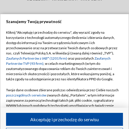
Szanujemy Twoją prywatność
Dołącz do nas:
Kliknij "Akceptuję i przechodzę do serwisu", aby wyrazić zgody na
korzystanie z technologii automatycznego śledzenia i zbierania danych,
TVP
dostęp do informacji na Twoim urządzeniu końcowym i ich
Abonament TVP
przechowywanie oraz na przetwarzanie Twoich danych osobowych przez
Regulamin TVP
nas, czyli Telewizję Polską S.A. w likwidacji (zwaną dalej również „TVP”),
Emisja w TVP
Polityka prywatności
Zaufanych Partnerów z IAB* (1201 firm)
oraz pozostałych
Zaufanych
Partnerów TVP (93 firm)
, w celach marketingowych (w tym do
Centrum informacji TVP
Moje zgody
zautomatyzowanego dopasowania reklam do Twoich zainteresowań i
mierzenia ich skuteczności) i pozostałych, które wskazujemy poniżej, a
Naziemna Telewizja Cyfrowa
Pomoc
także zgody na udostępnianie przez nas identyfikatora PPID do Google.
Sklep TVP
Biuro reklamy
Twoje dane osobowe zbierane podczas odwiedzania przez Ciebie naszych
Rada Programowa
Kontakt
poszczególnych serwisów
zwanych dalej „Portalem”, w tym informacje
zapisywane za pomocą technologii takich jak: pliki cookie, sygnalizatory
System NOS
WWW lub innych podobnych technologii umożliwiających świadczenie
dopasowanych i bezpiecznych usług, personalizację treści oraz reklam,
Informacje o nadawcy
Kanały
udostępnianie funkcji mediów społecznościowych oraz analizowanie
Akceptuję i przechodzę do serwisu
ruchu w Internecie.
Program dla prasy
©2026 Telewizja Polska S.A. w likwidacji