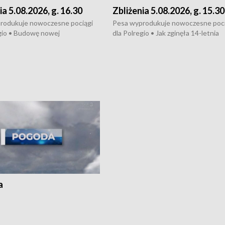
ia 5.08.2026, g. 16.30
Zbliżenia 5.08.2026, g. 15.30
rodukuje nowoczesne pociągi
Pesa wyprodukuje nowoczesne poci
gio • Budowę nowej
dla Polregio • Jak zginęła 14-letnia
ktury gazowej między
dziewczyna z Torunia • Nowelizacja
m a Gustorzynem. •
ustawy o pomocy społecznej już
rsje wokół Wojewódzkiego
obowiązuje • W lasach pojawiły się ku
Specjalistycznego we
borowiki • Urodzaj kukurydzy w regi
 • Jaka była przyczyna śmierci
i z Torunia • Nowelizacja ustawy
społecznej już obowiązuje
a