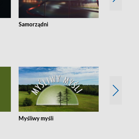
Samorządni
Wspólna sp
Myśliwy myśli
Spotkania z 