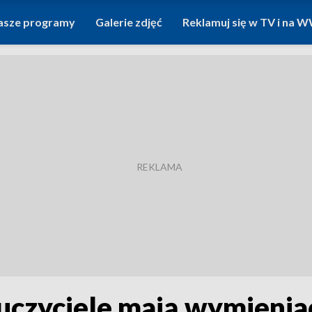
asze programy
Galerie zdjęć
Reklamuj się w TV i na
uczyciele mają wymieniać