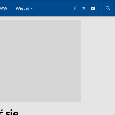
 WWW
Więcej
 się