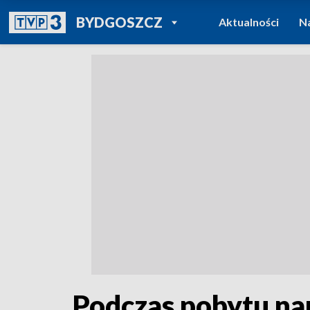
POWRÓT DO
BYDGOSZCZ
Aktualności
N
TVP REGIONY
Podczas pobytu na