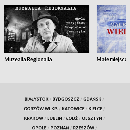
Muzealia Regionalia
Małe miejscow
BIAŁYSTOK
/
BYDGOSZCZ
/
GDAŃSK
/
GORZÓW WLKP.
/
KATOWICE
/
KIELCE
/
KRAKÓW
/
LUBLIN
/
ŁÓDŹ
/
OLSZTYN
/
OPOLE
/
POZNAŃ
/
RZESZÓW
/