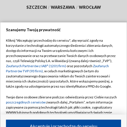
SZCZECIN
/
WARSZAWA
/
WROCŁAW
Szanujemy Twoją prywatność
Dołącz do nas:
Kliknij "Akceptuję i przechodzę do serwisu", aby wyrazić zgody na
korzystanie z technologii automatycznego śledzenia i zbierania danych,
TVP
dostęp do informacji na Twoim urządzeniu końcowym i ich
Abonament TVP
przechowywanie oraz na przetwarzanie Twoich danych osobowych przez
Regulamin TVP
nas, czyli Telewizję Polską S.A. w likwidacji (zwaną dalej również „TVP”),
Emisja w TVP
Polityka prywatności
Zaufanych Partnerów z IAB* (1201 firm)
oraz pozostałych
Zaufanych
Partnerów TVP (93 firm)
, w celach marketingowych (w tym do
Centrum informacji TVP
Moje zgody
zautomatyzowanego dopasowania reklam do Twoich zainteresowań i
mierzenia ich skuteczności) i pozostałych, które wskazujemy poniżej, a
Naziemna Telewizja Cyfrowa
Pomoc
także zgody na udostępnianie przez nas identyfikatora PPID do Google.
Sklep TVP
Biuro reklamy
Twoje dane osobowe zbierane podczas odwiedzania przez Ciebie naszych
Rada Programowa
Kontakt
poszczególnych serwisów
zwanych dalej „Portalem”, w tym informacje
zapisywane za pomocą technologii takich jak: pliki cookie, sygnalizatory
System NOS
WWW lub innych podobnych technologii umożliwiających świadczenie
dopasowanych i bezpiecznych usług, personalizację treści oraz reklam,
Informacje o nadawcy
Kanały
udostępnianie funkcji mediów społecznościowych oraz analizowanie
Akceptuję i przechodzę do serwisu