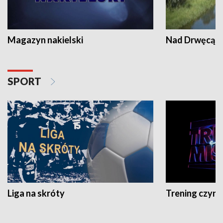
Magazyn nakielski
Nad Drwęcą
SPORT
Liga na skróty
Trening czyni 