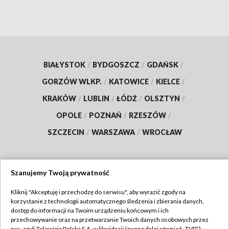
BIAŁYSTOK
/
BYDGOSZCZ
/
GDAŃSK
/
GORZÓW WLKP.
/
KATOWICE
/
KIELCE
/
KRAKÓW
/
LUBLIN
/
ŁÓDŹ
/
OLSZTYN
/
OPOLE
/
POZNAŃ
/
RZESZÓW
/
SZCZECIN
/
WARSZAWA
/
WROCŁAW
Szanujemy Twoją prywatność
Dołącz do nas:
Kliknij "Akceptuję i przechodzę do serwisu", aby wyrazić zgody na
korzystanie z technologii automatycznego śledzenia i zbierania danych,
TVP
dostęp do informacji na Twoim urządzeniu końcowym i ich
Abonament TVP
przechowywanie oraz na przetwarzanie Twoich danych osobowych przez
Regulamin TVP
nas, czyli Telewizję Polską S.A. w likwidacji (zwaną dalej również „TVP”),