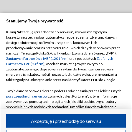
Szanujemy Twoją prywatność
Dołącz do nas:
Kliknij "Akceptuję i przechodzę do serwisu", aby wyrazić zgody na
korzystanie z technologii automatycznego śledzenia i zbierania danych,
TVP
dostęp do informacji na Twoim urządzeniu końcowym i ich
Abonament TVP
przechowywanie oraz na przetwarzanie Twoich danych osobowych przez
Regulamin TVP
nas, czyli Telewizję Polską S.A. w likwidacji (zwaną dalej również „TVP”),
Emisja w TVP
Polityka prywatności
Zaufanych Partnerów z IAB* (1201 firm)
oraz pozostałych
Zaufanych
Partnerów TVP (93 firm)
, w celach marketingowych (w tym do
Centrum informacji TVP
Moje zgody
zautomatyzowanego dopasowania reklam do Twoich zainteresowań i
mierzenia ich skuteczności) i pozostałych, które wskazujemy poniżej, a
Naziemna Telewizja Cyfrowa
Pomoc
także zgody na udostępnianie przez nas identyfikatora PPID do Google.
Sklep TVP
Biuro reklamy
Twoje dane osobowe zbierane podczas odwiedzania przez Ciebie naszych
Rada Programowa
Kontakt
poszczególnych serwisów
zwanych dalej „Portalem”, w tym informacje
zapisywane za pomocą technologii takich jak: pliki cookie, sygnalizatory
System NOS
WWW lub innych podobnych technologii umożliwiających świadczenie
dopasowanych i bezpiecznych usług, personalizację treści oraz reklam,
Informacje o nadawcy
Kanały
udostępnianie funkcji mediów społecznościowych oraz analizowanie
Akceptuję i przechodzę do serwisu
ruchu w Internecie.
Program dla prasy
©2026 Telewizja Polska S.A. w likwidacji