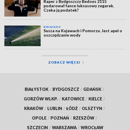
Raper z Bydgoszczy Bedoes 2115
podarował fance luksusowy zegarek.
Czeka ją podatek?
BYDGOSZCZ
Susza na Kujawach i Pomorzu. Jest apel o
oszczędzanie wody
ZOBACZ WIĘCEJ
BIAŁYSTOK
/
BYDGOSZCZ
/
GDAŃSK
/
GORZÓW WLKP.
/
KATOWICE
/
KIELCE
/
KRAKÓW
/
LUBLIN
/
ŁÓDŹ
/
OLSZTYN
/
OPOLE
/
POZNAŃ
/
RZESZÓW
/
SZCZECIN
/
WARSZAWA
/
WROCŁAW