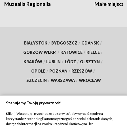
Muzealia Regionalia
Małe miejscow
BIAŁYSTOK
/
BYDGOSZCZ
/
GDAŃSK
/
GORZÓW WLKP.
/
KATOWICE
/
KIELCE
/
KRAKÓW
/
LUBLIN
/
ŁÓDŹ
/
OLSZTYN
/
OPOLE
/
POZNAŃ
/
RZESZÓW
/
SZCZECIN
/
WARSZAWA
/
WROCŁAW
Szanujemy Twoją prywatność
Dołącz do nas:
Kliknij "Akceptuję i przechodzę do serwisu", aby wyrazić zgody na
korzystanie z technologii automatycznego śledzenia i zbierania danych,
TVP
dostęp do informacji na Twoim urządzeniu końcowym i ich