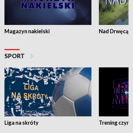
Magazyn nakielski
Nad Drwęcą
SPORT
Liga na skróty
Trening czyni 