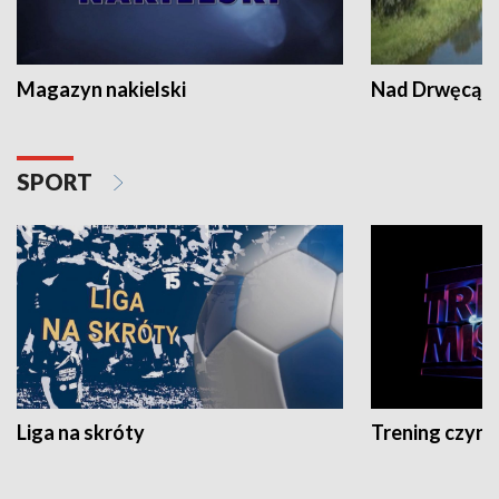
Magazyn nakielski
Nad Drwęcą
SPORT
Liga na skróty
Trening czyni 