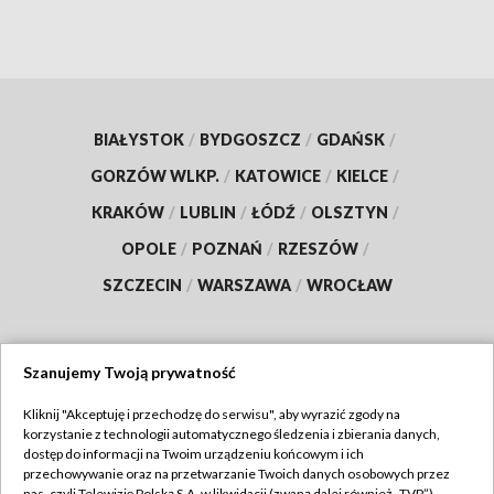
BIAŁYSTOK
/
BYDGOSZCZ
/
GDAŃSK
/
GORZÓW WLKP.
/
KATOWICE
/
KIELCE
/
KRAKÓW
/
LUBLIN
/
ŁÓDŹ
/
OLSZTYN
/
OPOLE
/
POZNAŃ
/
RZESZÓW
/
SZCZECIN
/
WARSZAWA
/
WROCŁAW
Szanujemy Twoją prywatność
Dołącz do nas:
Kliknij "Akceptuję i przechodzę do serwisu", aby wyrazić zgody na
korzystanie z technologii automatycznego śledzenia i zbierania danych,
TVP
dostęp do informacji na Twoim urządzeniu końcowym i ich
Abonament TVP
przechowywanie oraz na przetwarzanie Twoich danych osobowych przez
Regulamin TVP
nas, czyli Telewizję Polską S.A. w likwidacji (zwaną dalej również „TVP”),