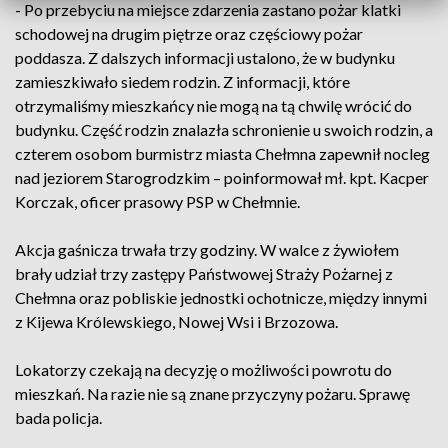
- Po przebyciu na miejsce zdarzenia zastano pożar klatki
schodowej na drugim piętrze oraz częściowy pożar
poddasza. Z dalszych informacji ustalono, że w budynku
zamieszkiwało siedem rodzin. Z informacji, które
otrzymaliśmy mieszkańcy nie mogą na tą chwilę wrócić do
budynku. Część rodzin znalazła schronienie u swoich rodzin, a
czterem osobom burmistrz miasta Chełmna zapewnił nocleg
nad jeziorem Starogrodzkim – poinformował mł. kpt. Kacper
Korczak, oficer prasowy PSP w Chełmnie.
Akcja gaśnicza trwała trzy godziny. W walce z żywiołem
brały udział trzy zastępy Państwowej Straży Pożarnej z
Chełmna oraz pobliskie jednostki ochotnicze, między innymi
z Kijewa Królewskiego, Nowej Wsi i Brzozowa.
Lokatorzy czekają na decyzję o możliwości powrotu do
mieszkań. Na razie nie są znane przyczyny pożaru. Sprawę
bada policja.