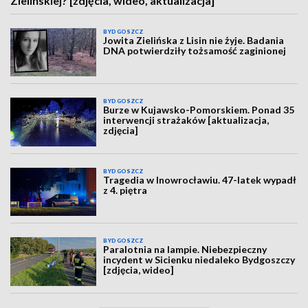
Zielińskiej? [zdjęcia, wideo, aktualizacja]
BYDGOSZCZ
Jowita Zielińska z Lisin nie żyje. Badania
DNA potwierdziły tożsamość zaginionej
BYDGOSZCZ
Burze w Kujawsko-Pomorskiem. Ponad 35
interwencji strażaków [aktualizacja,
zdjęcia]
BYDGOSZCZ
Tragedia w Inowrocławiu. 47-latek wypadł
z 4. piętra
BYDGOSZCZ
Paralotnia na lampie. Niebezpieczny
incydent w Sicienku niedaleko Bydgoszczy
[zdjęcia, wideo]