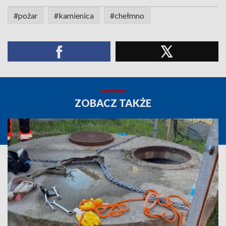
#pożar
#kamienica
#chełmno
ZOBACZ TAKŻE