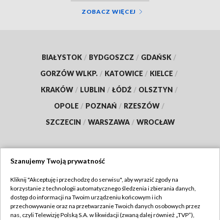
ZOBACZ WIĘCEJ
BIAŁYSTOK
/
BYDGOSZCZ
/
GDAŃSK
/
GORZÓW WLKP.
/
KATOWICE
/
KIELCE
/
KRAKÓW
/
LUBLIN
/
ŁÓDŹ
/
OLSZTYN
/
OPOLE
/
POZNAŃ
/
RZESZÓW
/
SZCZECIN
/
WARSZAWA
/
WROCŁAW
Szanujemy Twoją prywatność
Dołącz do nas:
Kliknij "Akceptuję i przechodzę do serwisu", aby wyrazić zgody na
korzystanie z technologii automatycznego śledzenia i zbierania danych,
TVP
dostęp do informacji na Twoim urządzeniu końcowym i ich
Abonament TVP
przechowywanie oraz na przetwarzanie Twoich danych osobowych przez
Regulamin TVP
nas, czyli Telewizję Polską S.A. w likwidacji (zwaną dalej również „TVP”),