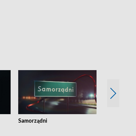
Samorządni
Wspólna sp