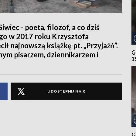
iec - poeta, filozof, a co dziś
ego w 2017 roku Krzysztofa
ł najnowszą książkę pt. „Przyjaźń”.
G
nym pisarzem, dziennikarzem i
1
UDOSTĘPNIJ NA X
G