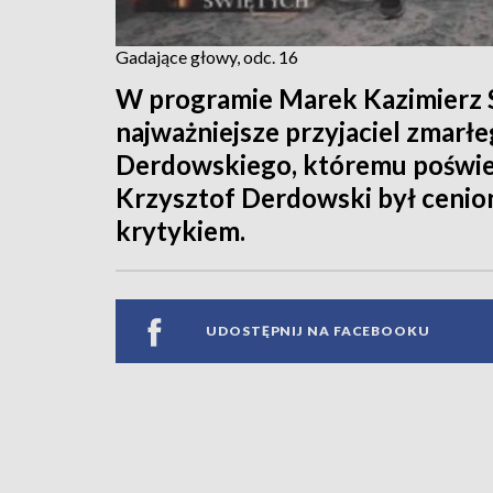
Gadające głowy, odc. 16
W programie Marek Kazimierz Siw
najważniejsze przyjaciel zmarł
Derdowskiego, któremu poświeci
Krzysztof Derdowski był cenio
krytykiem.
UDOSTĘPNIJ NA FACEBOOKU