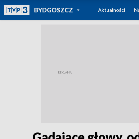
POWRÓT DO
BYDGOSZCZ
Aktualności
N
TVP REGIONY
Gadające głowy, od