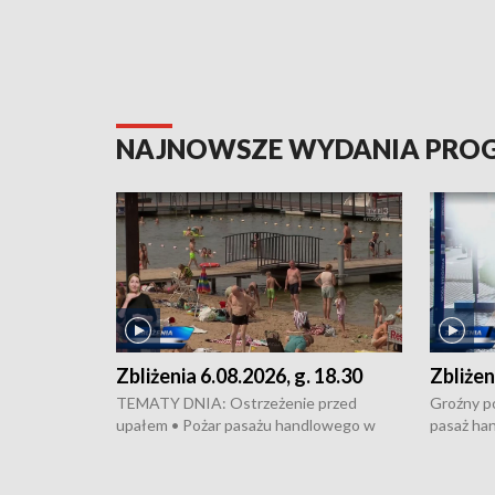
NAJNOWSZE WYDANIA PR
Zbliżenia 6.08.2026, g. 18.30
Zbliżen
TEMATY DNIA: Ostrzeżenie przed
Groźny po
upałem • Pożar pasażu handlowego w
pasaż ha
Bydgoszczy • Policja rozbiła lokalną siatkę
upałów i 
dealerską – grozi im do 12 lat więzienia •
kukurydzy
Akcja porodowa na trasie Rypin-Toruń –
wysokie p