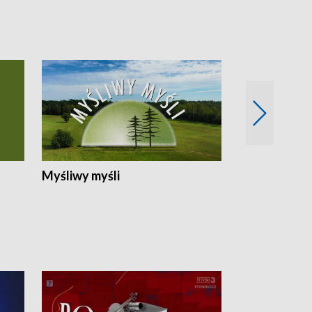
Myśliwy myśli
Spotkania z 