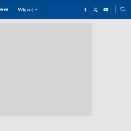
 WWW
Więcej