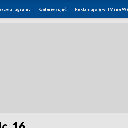
asze programy
Galerie zdjęć
Reklamuj się w TV i na
c. 16