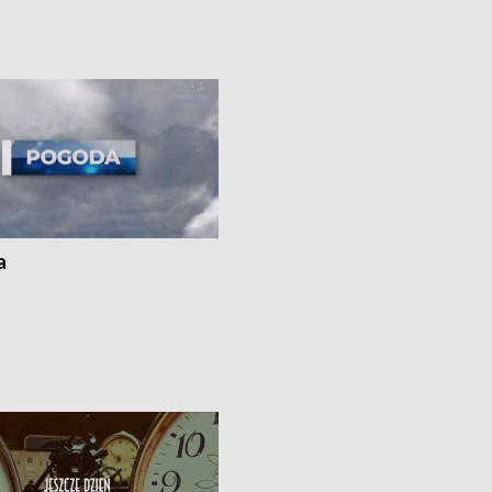
uń – pomógł policyjny patrol •
społecznej • Przed nami 10. jubileu
my na kolejną odsłonę programu
Festiwal Wisły
ato”
a