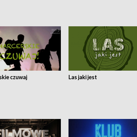
skie czuwaj
Las jaki jest