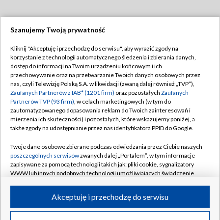
Szanujemy Twoją prywatność
Dołącz do nas:
Kliknij "Akceptuję i przechodzę do serwisu", aby wyrazić zgody na
korzystanie z technologii automatycznego śledzenia i zbierania danych,
TVP
dostęp do informacji na Twoim urządzeniu końcowym i ich
Abonament TVP
przechowywanie oraz na przetwarzanie Twoich danych osobowych przez
Regulamin TVP
nas, czyli Telewizję Polską S.A. w likwidacji (zwaną dalej również „TVP”),
Emisja w TVP
Polityka prywatności
Zaufanych Partnerów z IAB* (1201 firm)
oraz pozostałych
Zaufanych
Partnerów TVP (93 firm)
, w celach marketingowych (w tym do
Centrum informacji TVP
Moje zgody
zautomatyzowanego dopasowania reklam do Twoich zainteresowań i
mierzenia ich skuteczności) i pozostałych, które wskazujemy poniżej, a
Naziemna Telewizja Cyfrowa
Pomoc
także zgody na udostępnianie przez nas identyfikatora PPID do Google.
Sklep TVP
Biuro reklamy
Twoje dane osobowe zbierane podczas odwiedzania przez Ciebie naszych
Rada Programowa
Kontakt
poszczególnych serwisów
zwanych dalej „Portalem”, w tym informacje
zapisywane za pomocą technologii takich jak: pliki cookie, sygnalizatory
System NOS
WWW lub innych podobnych technologii umożliwiających świadczenie
dopasowanych i bezpiecznych usług, personalizację treści oraz reklam,
Informacje o nadawcy
Kanały
udostępnianie funkcji mediów społecznościowych oraz analizowanie
Akceptuję i przechodzę do serwisu
ruchu w Internecie.
Program dla prasy
©2026 Telewizja Polska S.A. w likwidacji
Biuro Reklamy
Twoje dane osobowe zbierane podczas odwiedzania przez Ciebie