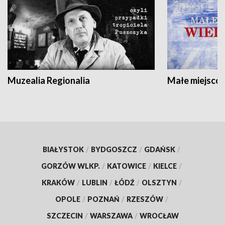
Muzealia Regionalia
Małe miejscow
BIAŁYSTOK
/
BYDGOSZCZ
/
GDAŃSK
/
GORZÓW WLKP.
/
KATOWICE
/
KIELCE
/
KRAKÓW
/
LUBLIN
/
ŁÓDŹ
/
OLSZTYN
/
OPOLE
/
POZNAŃ
/
RZESZÓW
/
SZCZECIN
/
WARSZAWA
/
WROCŁAW