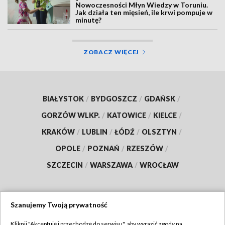
Nowoczesności Młyn Wiedzy w Toruniu.
Jak działa ten mięsień, ile krwi pompuje w
minutę?
ZOBACZ WIĘCEJ
BIAŁYSTOK
/
BYDGOSZCZ
/
GDAŃSK
/
GORZÓW WLKP.
/
KATOWICE
/
KIELCE
/
KRAKÓW
/
LUBLIN
/
ŁÓDŹ
/
OLSZTYN
/
OPOLE
/
POZNAŃ
/
RZESZÓW
/
SZCZECIN
/
WARSZAWA
/
WROCŁAW
Szanujemy Twoją prywatność
Dołącz do nas:
Kliknij "Akceptuję i przechodzę do serwisu", aby wyrazić zgody na