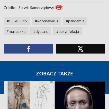
Źródło:
Serwis Samorządowy
#COVID-19
#koronawirus
#pandemia
#maseczka
#dystans
#dezynfekcja
ZOBACZ TAKŻE