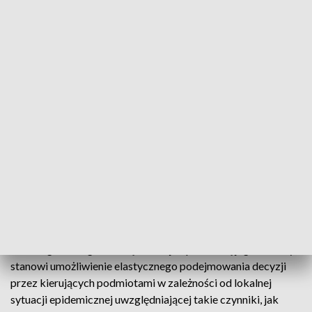
konkursu na aplikację kuratorską i egzaminu kuratorskiego -
ich uczestnicy będą zwolnieni z tego obowiązku na wzór
konkursów i egzaminów organizowanych dla innych grup
zawodowych.
ZOBACZ: Chciał załatwić sprawę urzędową. Został
wyproszony za brak założonej maseczki
Rozporządzenie stanowi ponadto, że na terenie m.in. szkół,
placówek oświatowych, uczelni i instytutów badawczych
zakrywanie ust i nosa będzie obowiązkowe w czasie poza
zajęciami (oraz zajęciami edukacyjnymi), chyba że inaczej
postanowi kierujący takim podmiotem.
Ratio legis takiego rozwiązania – jak podnoszą jego autorzy -
stanowi umożliwienie elastycznego podejmowania decyzji
przez kierujących podmiotami w zależności od lokalnej
sytuacji epidemicznej uwzględniającej takie czynniki, jak