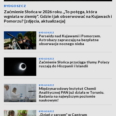
BYDGOSZCZ
Zaćmienie Słońca w 2026 roku. „To potęga, która
wgniata w ziemię". Gdzie i jak obserwować na Kujawach i
Pomorzu? [zdjęcia, aktualizacja]
BYDGOSZCZ
Perseidy nad Kujawami i Pomorzem.
Astrobazy zapraszają na bezpłatne
obserwacje nocnego nieba
BYDGOSZCZ
Zaćmienie Słońca przyciąga tłumy. Polacy
ruszają do Hiszpanii i Islandii
BYDGOSZCZ
Międzynarodowy Instytut Chemii
Analitycznej PAN już działa w Toruniu.
Badania na najwyższym poziomie
naukowym!
BYDGOSZCZ
„Dzień z sercem” w Centrum