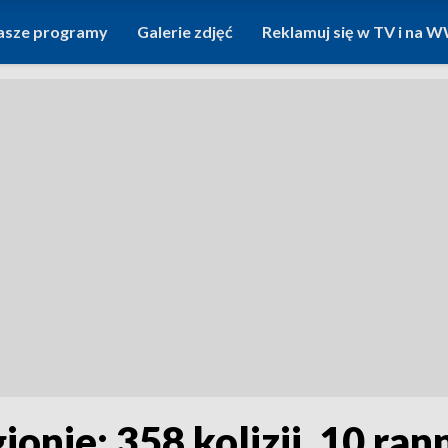
asze programy
Galerie zdjęć
Reklamuj się w TV i na
ionie: 358 kolizji, 10 ran