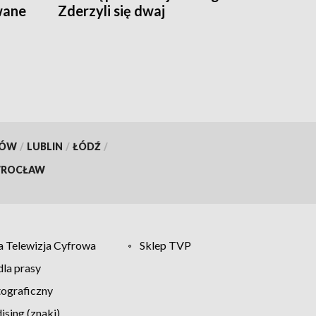
wane
Zderzyli się dwaj
motocykliści, w akcji
śmigłowce LPR. Znamy
wyniki badania trzeźwości
[aktualizacja]
KÓW
/
LUBLIN
/
ŁÓDŹ
/
ROCŁAW
 Telewizja Cyfrowa
Sklep TVP
la prasy
tograficzny
sing (znaki)