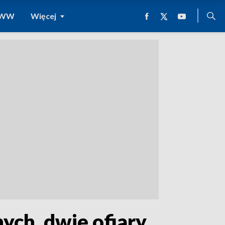
 WWW
Więcej
nych, dwie ofiary