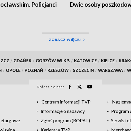
ocławskim. Policjanci
Dwie osoby poszkodo
li kierowcę
ZOBACZ WIĘCEJ
SZCZ
/
GDAŃSK
/
GORZÓW WLKP.
/
KATOWICE
/
KIELCE
/
KRA
N
/
OPOLE
/
POZNAŃ
/
RZESZÓW
/
SZCZECIN
/
WARSZAWA
/
W
Dołącz do nas:
Centrum informacji TVP
Naziemna
Informacje o nadawcy
Program d
zetargowe
Zgłoś program (ROPAT)
Serwis fo
wizyjna
Kariera w TVP
Merchandi