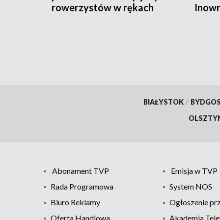
rowerzystów w rękach
Inowr
włocławskiej policji
ukara
BIAŁYSTOK
/
BYDGO
OLSZTY
Abonament TVP
Emisja w TVP
Rada Programowa
System NOS
Biuro Reklamy
Ogłoszenie pr
Oferta Handlowa
Akademia Tele