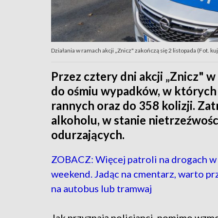
Działania w ramach akcji „Znicz" zakończą się 2 listopada (Fot. k
Przez cztery dni akcji „Znicz"
do ośmiu wypadków, w których z
rannych oraz do 358 kolizji. Za
alkoholu, w stanie nietrzeźwo
odurzających.
ZOBACZ: Więcej patroli na drogach w 
weekend. Jadąc na cmentarz, warto prz
na autobus lub tramwaj
Jak przyznają policjanci, pomimo wz