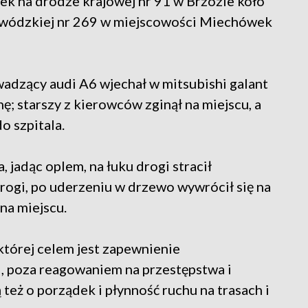
ek na drodze krajowej nr 91 w Brzozie koło
ewódzkiej nr 269 w miejscowości Miechówek
dzący audi A6 wjechał w mitsubishi galant
; starszy z kierowców zginął na miejscu, a
o szpitala.
 jadąc oplem, na łuku drogi stracił
rogi, po uderzeniu w drzewo wywrócił się na
na miejscu.
 której celem jest zapewnienie
i, poza reagowaniem na przestępstwa i
eż o porządek i płynność ruchu na trasach i