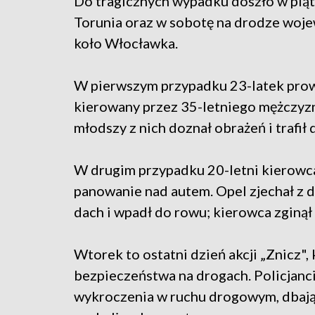
Do tragicznych wypadku doszło w piąt
Torunia oraz w sobotę na drodze woj
koło Włocławka.
W pierwszym przypadku 23-latek prowa
kierowany przez 35-letniego mężczyznę
młodszy z nich doznał obrażeń i trafił d
W drugim przypadku 20-letni kierowca,
panowanie nad autem. Opel zjechał z d
dach i wpadł do rowu; kierowca zginął 
Wtorek to ostatni dzień akcji „Znicz",
bezpieczeństwa na drogach. Policjanc
wykroczenia w ruchu drogowym, dbają t