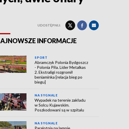
UDOSTĘPNIJ:
AJNOWSZE INFORMACJE
SPORT
Abramczyk Polonia Bydgoszcz
- Polonia Piła. Lider Metalkas
2. Ekstraligi rozgromił
beniaminka [relacja bieg po
biegu]
NA SYGNALE
Wypadek na terenie zakładu
w Solcu Kujawskim.
Poszkodowani są w szpitalu
NA SYGNALE
Paralotnia na lampie.