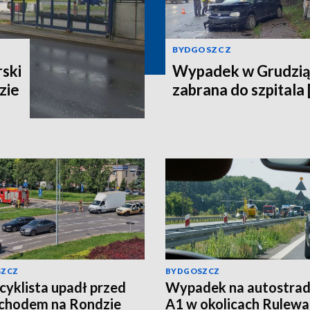
BYDGOSZCZ
ski
Wypadek w Grudzią
zie
zabrana do szpitala 
SZCZ
BYDGOSZCZ
yklista upadł przed
Wypadek na autostrad
chodem na Rondzie
A1 w okolicach Rulewa