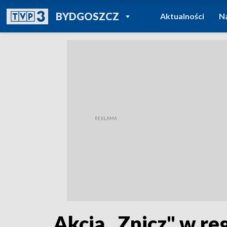
POWRÓT DO
BYDGOSZCZ
Aktualności
N
TVP REGIONY
Akcja „Znicz" w reg