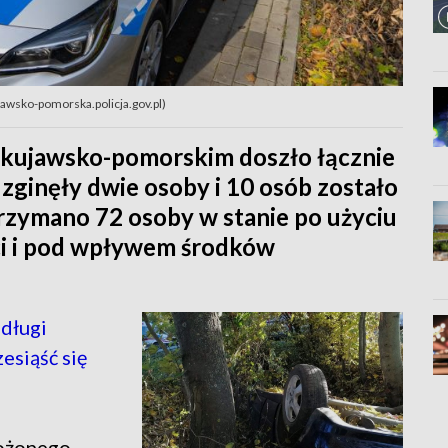
ujawsko-pomorska.policja.gov.pl)
 w kujawsko-pomorskim doszło łącznie
ginęły dwie osoby i 10 osób zostało
trzymano 72 osoby w stanie po użyciu
ści i pod wpływem środków
długi
esiąść się
możonego