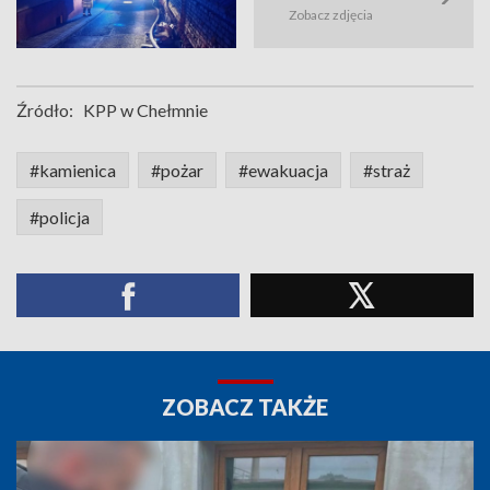
Zobacz zdjęcia
Źródło:
KPP w Chełmnie
#kamienica
#pożar
#ewakuacja
#straż
#policja
ZOBACZ TAKŻE