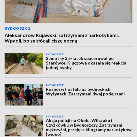
BYDGOSZCZ
Aleksandrów Kujawski: zatrzymani z narkotykami.
Wpadli, bo zakłócali ciszę nocną
BYDGOSZCZ
Samotny 3,5-latek spacerował po
Starówce. Kluczowa okazała się reakcja
jednej osoby
BYDGOSZCZ
Rozbój w hostelu na bydgoskich
Wyżynach. Zatrzymani dwaj podejrzani
BYDGOSZCZ
Akcja policji na Okolu, Wilczaku i
Czyżkówku w Bydgoszczy. Zatrzymani
mężczyźni, przejęte kilogramy narkotyków
[wideo]