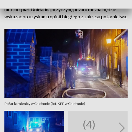
Dzięki szybkiej reakcji mundurowych w całym zdarzeniu nikt
nie ucierpiał. Dokładną przyczynę pożaru można będzie
wskazać po uzyskaniu opinii biegłego z zakresu pożarnictwa.
Pożar kamienicy w Chełmnie (fot. KPP w Chełmnie)
(4)