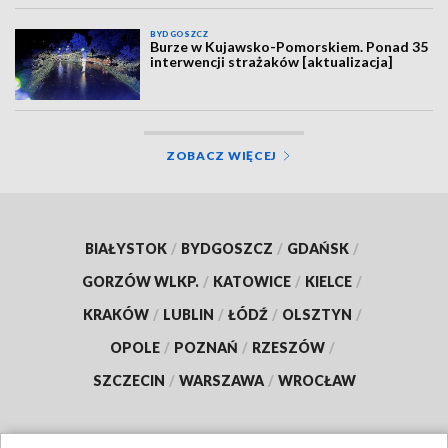
BYDGOSZCZ
Burze w Kujawsko-Pomorskiem. Ponad 35
interwencji strażaków [aktualizacja]
ZOBACZ WIĘCEJ
BIAŁYSTOK
/
BYDGOSZCZ
/
GDAŃSK
/
GORZÓW WLKP.
/
KATOWICE
/
KIELCE
/
KRAKÓW
/
LUBLIN
/
ŁÓDŹ
/
OLSZTYN
/
OPOLE
/
POZNAŃ
/
RZESZÓW
/
SZCZECIN
/
WARSZAWA
/
WROCŁAW