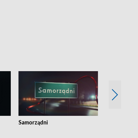
Samorządni
Wspólna sp