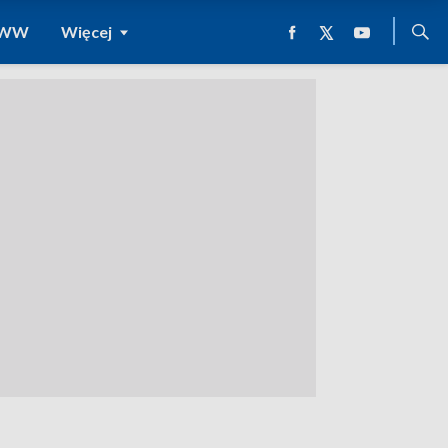
 WWW
Więcej