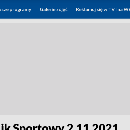
asze programy
Galerie zdjęć
Reklamuj się w TV i na
ik Sportowy 2.11.2021