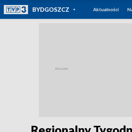
POWRÓT DO
BYDGOSZCZ
Aktualności
N
TVP REGIONY
Regionalny Tygodn