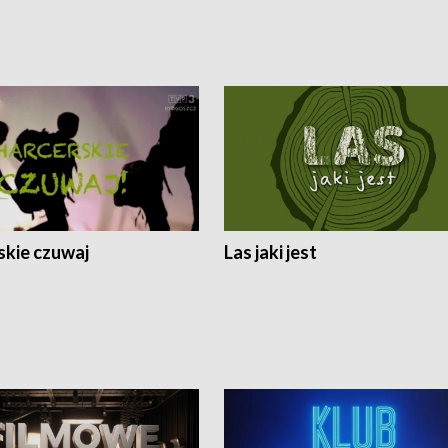
skie czuwaj
Las jaki jest