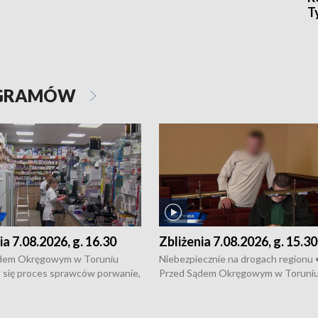
T
OGRAMÓW
ia 7.08.2026, g. 16.30
Zbliżenia 7.08.2026, g. 15.30
dem Okręgowym w Toruniu
Niebezpiecznie na drogach regionu 
 się proces sprawców porwanie,
Przed Sądem Okręgowym w Toruni
 tortur pod Grudziądzem • 3 mln
rozpoczął się proces sprawców por
 mogą wynosić straty po pożarze
pobicie i tortur pod Grudziądzem • 
Kossaka w Bydgoszczy •
o oszczędzanie wody • Ważne dla