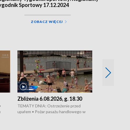
ygodnik Sportowy 17.12.2024
ZOBACZ WIĘCEJ
Zbliżenia 6.08.2026, g. 18.30
Zbliżenia 6.0
•
TEMATY DNIA: Ostrzeżenie przed
Groźny pożar na 
u
upałem • Pożar pasażu handlowego w
pasaż handlowy 
wanie,
Bydgoszczy • Policja rozbiła lokalną siatkę
upałów i burz • 
Apele
dealerską – grozi im do 12 lat więzienia •
kukurydzy – rolni
Akcja porodowa na trasie Rypin-Toruń –
wysokie plony • 