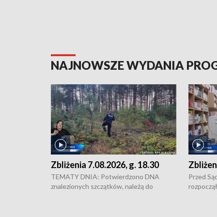
NAJNOWSZE WYDANIA PR
Zbliżenia 7.08.2026, g. 18.30
Zbliżen
TEMATY DNIA: Potwierdzono DNA
Przed Są
znalezionych szczątków, należą do
rozpoczął
zaginionej Jowity Zielińskiej • Tragiczny
pobicie i
finał prac serwisowych w studni w Solcu
zł - tyle
Kujawskim • Festiwal dziewięciu wzgórz
przy ul. 