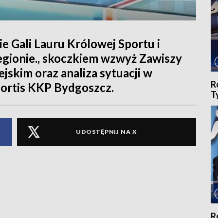
Gali Lauru Królowej Sportu i
gionie., skoczkiem wzwyż Zawiszy
skim oraz analiza sytuacji w
R
portis KKP Bydgoszcz.
T
UDOSTĘPNIJ NA X
R