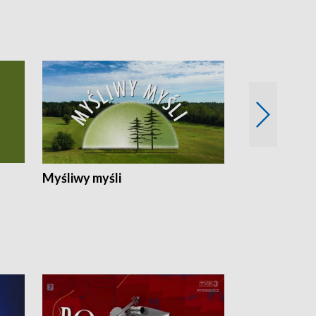
Myśliwy myśli
Spotkania z 