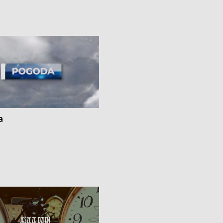
cznie na drogach regionu •
rolników badania w Stacji Doświadcz
ąg sporu o pranie na bydgoskich
Oceny Odmian w Chrząstowie
kach
a