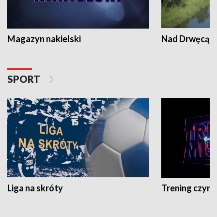
Magazyn nakielski
Nad Drwęcą
SPORT
Liga na skróty
Trening czyni 