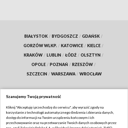
BIAŁYSTOK
/
BYDGOSZCZ
/
GDAŃSK
/
GORZÓW WLKP.
/
KATOWICE
/
KIELCE
/
KRAKÓW
/
LUBLIN
/
ŁÓDŹ
/
OLSZTYN
/
OPOLE
/
POZNAŃ
/
RZESZÓW
/
SZCZECIN
/
WARSZAWA
/
WROCŁAW
Szanujemy Twoją prywatność
Dołącz do nas:
Kliknij "Akceptuję i przechodzę do serwisu", aby wyrazić zgody na
korzystanie z technologii automatycznego śledzenia i zbierania danych,
TVP
dostęp do informacji na Twoim urządzeniu końcowym i ich
Abonament TVP
przechowywanie oraz na przetwarzanie Twoich danych osobowych przez
Regulamin TVP
nas, czyli Telewizję Polską S.A. w likwidacji (zwaną dalej również „TVP”),