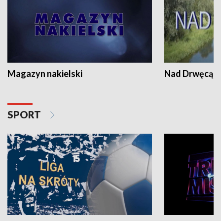
Magazyn nakielski
Nad Drwęcą
SPORT