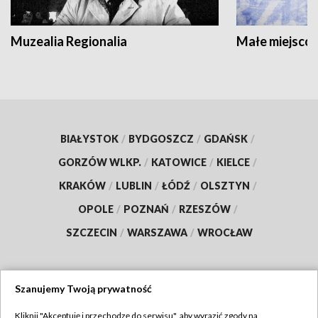
Muzealia Regionalia
Małe miejscow
BIAŁYSTOK
/
BYDGOSZCZ
/
GDAŃSK
/
GORZÓW WLKP.
/
KATOWICE
/
KIELCE
/
KRAKÓW
/
LUBLIN
/
ŁÓDŹ
/
OLSZTYN
/
OPOLE
/
POZNAŃ
/
RZESZÓW
/
SZCZECIN
/
WARSZAWA
/
WROCŁAW
Szanujemy Twoją prywatność
Dołącz do nas:
Kliknij "Akceptuję i przechodzę do serwisu", aby wyrazić zgody na