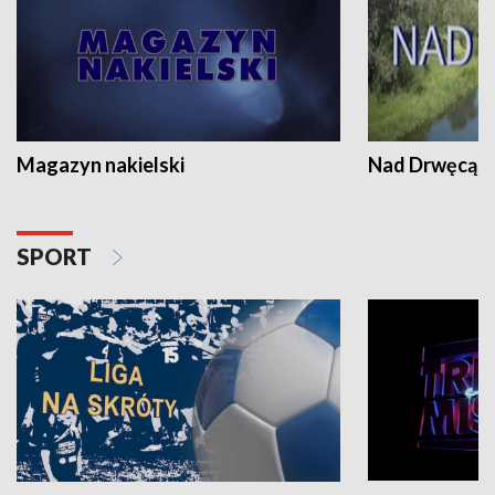
Magazyn nakielski
Nad Drwęcą
SPORT