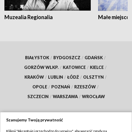
Muzealia Regionalia
Małe miejscow
BIAŁYSTOK
/
BYDGOSZCZ
/
GDAŃSK
/
GORZÓW WLKP.
/
KATOWICE
/
KIELCE
/
KRAKÓW
/
LUBLIN
/
ŁÓDŹ
/
OLSZTYN
/
OPOLE
/
POZNAŃ
/
RZESZÓW
/
SZCZECIN
/
WARSZAWA
/
WROCŁAW
Szanujemy Twoją prywatność
Dołącz do nas:
Kliknij "Akceptuję i przechodzę do serwisu", aby wyrazić zgody na