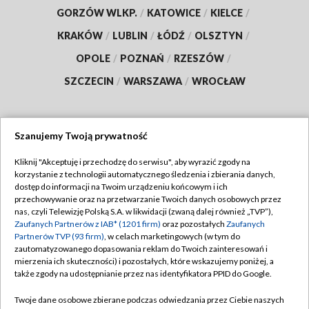
GORZÓW WLKP.
/
KATOWICE
/
KIELCE
/
KRAKÓW
/
LUBLIN
/
ŁÓDŹ
/
OLSZTYN
/
OPOLE
/
POZNAŃ
/
RZESZÓW
/
SZCZECIN
/
WARSZAWA
/
WROCŁAW
Szanujemy Twoją prywatność
Dołącz do nas:
Kliknij "Akceptuję i przechodzę do serwisu", aby wyrazić zgody na
korzystanie z technologii automatycznego śledzenia i zbierania danych,
TVP
dostęp do informacji na Twoim urządzeniu końcowym i ich
Abonament TVP
przechowywanie oraz na przetwarzanie Twoich danych osobowych przez
Regulamin TVP
nas, czyli Telewizję Polską S.A. w likwidacji (zwaną dalej również „TVP”),
Emisja w TVP
Zaufanych Partnerów z IAB* (1201 firm)
oraz pozostałych
Zaufanych
Polityka prywatności
Partnerów TVP (93 firm)
, w celach marketingowych (w tym do
Centrum informacji TVP
Moje zgody
zautomatyzowanego dopasowania reklam do Twoich zainteresowań i
mierzenia ich skuteczności) i pozostałych, które wskazujemy poniżej, a
Naziemna Telewizja Cyfrowa
Pomoc
także zgody na udostępnianie przez nas identyfikatora PPID do Google.
Sklep TVP
Biuro reklamy
Twoje dane osobowe zbierane podczas odwiedzania przez Ciebie naszych