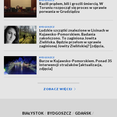
BYDGOSZCZ
Razili prądem, bili i grozili śmiercią. W
Toruniu rozpoczął się proces w sprawie
porwania w Grudziądzu
BYDGOSZCZ
Ludzkie szczątki znalezione w Lisinach w
Kujawsko-Pomorskiem. Badania
zakończono. To zaginiona Jowita
Zielińska. Będzie przełom w sprawie
zaginionej Jowity Zielińskiej? [zdjęcia,
wideo, aktualizacja]
BYDGOSZCZ
Burze w Kujawsko-Pomorskiem. Ponad 35
interwencji strażaków [aktualizacja,
zdjęcia]
ZOBACZ WIĘCEJ
BIAŁYSTOK
/
BYDGOSZCZ
/
GDAŃSK
/