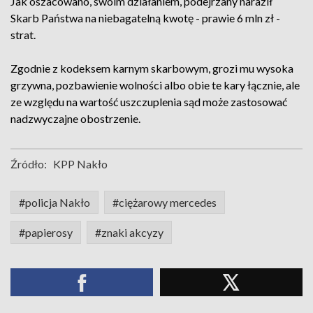
Jak oszacowano, swoim działaniem, podejrzany naraził
Skarb Państwa na niebagatelną kwotę - prawie 6 mln zł -
strat.
Zgodnie z kodeksem karnym skarbowym, grozi mu wysoka
grzywna, pozbawienie wolności albo obie te kary łącznie, ale
ze względu na wartość uszczuplenia sąd może zastosować
nadzwyczajne obostrzenie.
Źródło:
KPP Nakło
#policja Nakło
#ciężarowy mercedes
#papierosy
#znaki akcyzy