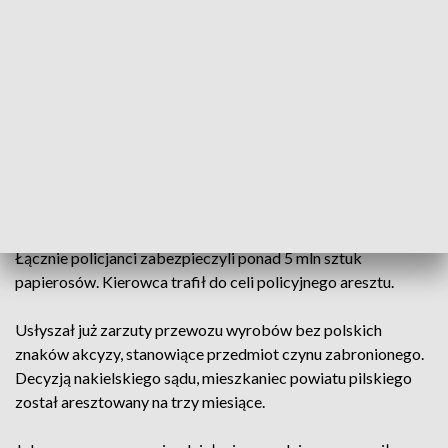
Policjanci referatu ruchu drogowego z Nakła w miejscowości
Trzeciewnica, na drodze krajowej nr 10, zatrzymali do
kontroli ciężarowego mercedesa z naczepą. Standardowo
mundurowi sprawdzili dokumenty wymagane w transporcie
drogowym oraz przewożony ładunek.
Z listu przewozowego wynikało, że 52-latek wiezie produkty
reklamowe, tymczasem okazało się, że na paletach są
papierosy bez polskich znaków akcyzy.
Łącznie policjanci zabezpieczyli ponad 5 mln sztuk
papierosów. Kierowca trafił do celi policyjnego aresztu.
Usłyszał już zarzuty przewozu wyrobów bez polskich
znaków akcyzy, stanowiące przedmiot czynu zabronionego.
Decyzją nakielskiego sądu, mieszkaniec powiatu pilskiego
został aresztowany na trzy miesiące.