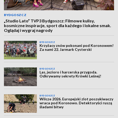
BYDGOSZCZ
„Studio Lato” TVP3 Bydgoszcz: Filmowe kulisy,
kosmiczne inspiracje, sport dla każdego i lokalne smak.
Oglądaj i wygraj nagrody
BYDGOSZCZ
Krzyżacy znów pokonani pod Koronowem!
Za nami 22. Jarmark Cysterski
BYDGOSZCZ
Las, jezioro i harcerska przygoda.
Odkrywamy sekrety Krówki Leśnej!
BYDGOSZCZ
Wilcze 2026. Europejski zlot poszukiwaczy
wraca pod Koronowo. Detektoryści ruszą
śladami bitwy