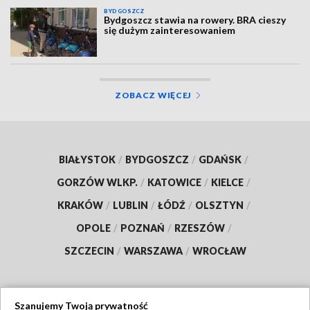
BYDGOSZCZ
Bydgoszcz stawia na rowery. BRA cieszy
się dużym zainteresowaniem
ZOBACZ WIĘCEJ
BIAŁYSTOK
/
BYDGOSZCZ
/
GDAŃSK
/
GORZÓW WLKP.
/
KATOWICE
/
KIELCE
/
KRAKÓW
/
LUBLIN
/
ŁÓDŹ
/
OLSZTYN
/
OPOLE
/
POZNAŃ
/
RZESZÓW
/
SZCZECIN
/
WARSZAWA
/
WROCŁAW
Szanujemy Twoją prywatność