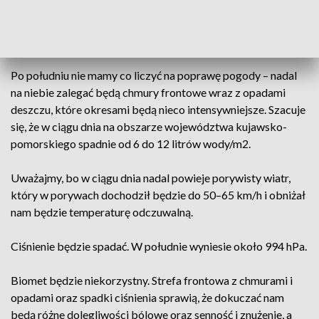
W czwartek do południa w regionie dominować będą chmury
wraz z okresowymi opadami deszczu, które chwilami będą
nieco intensywniejsze.
Po południu nie mamy co liczyć na poprawę pogody – nadal
na niebie zalegać będą chmury frontowe wraz z opadami
deszczu, które okresami będą nieco intensywniejsze. Szacuje
się, że w ciągu dnia na obszarze województwa kujawsko-
pomorskiego spadnie od 6 do 12 litrów wody/m2.
Uważajmy, bo w ciągu dnia nadal powieje porywisty wiatr,
który w porywach dochodził będzie do 50–65 km/h i obniżał
nam będzie temperaturę odczuwalną.
Ciśnienie będzie spadać. W południe wyniesie około 994 hPa.
Biomet będzie niekorzystny. Strefa frontowa z chmurami i
opadami oraz spadki ciśnienia sprawią, że dokuczać nam
będą różne dolegliwości bólowe oraz senność i znużenie, a