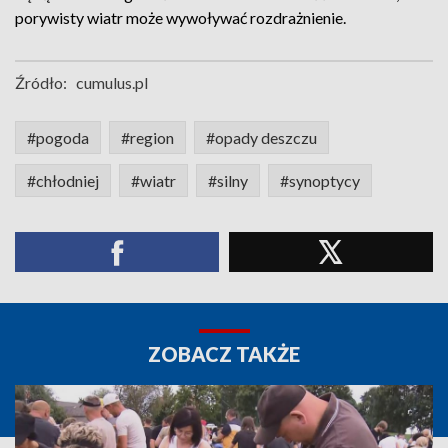
porywisty wiatr może wywoływać rozdrażnienie.
Źródło:
cumulus.pl
#pogoda
#region
#opady deszczu
#chłodniej
#wiatr
#silny
#synoptycy
ZOBACZ TAKŻE