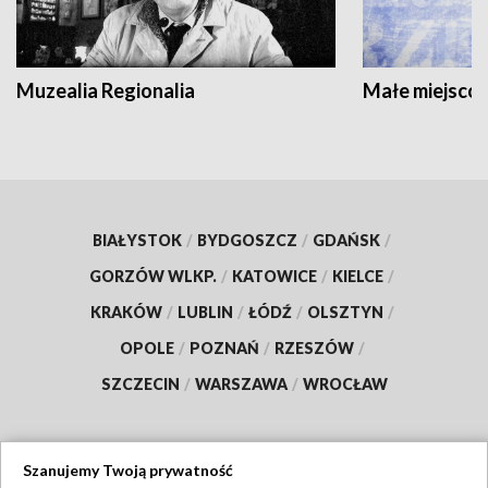
Muzealia Regionalia
Małe miejscow
BIAŁYSTOK
/
BYDGOSZCZ
/
GDAŃSK
/
GORZÓW WLKP.
/
KATOWICE
/
KIELCE
/
KRAKÓW
/
LUBLIN
/
ŁÓDŹ
/
OLSZTYN
/
OPOLE
/
POZNAŃ
/
RZESZÓW
/
SZCZECIN
/
WARSZAWA
/
WROCŁAW
Szanujemy Twoją prywatność
Dołącz do nas: