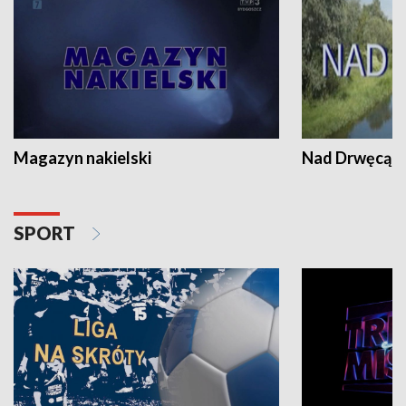
Magazyn nakielski
Nad Drwęcą
SPORT