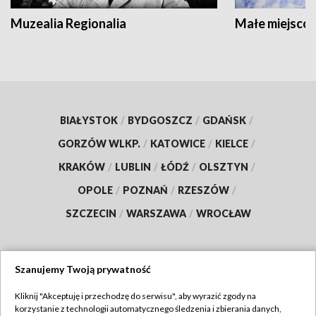
Muzealia Regionalia
Małe miejscow
BIAŁYSTOK
/
BYDGOSZCZ
/
GDAŃSK
/
GORZÓW WLKP.
/
KATOWICE
/
KIELCE
/
KRAKÓW
/
LUBLIN
/
ŁÓDŹ
/
OLSZTYN
/
OPOLE
/
POZNAŃ
/
RZESZÓW
/
SZCZECIN
/
WARSZAWA
/
WROCŁAW
Szanujemy Twoją prywatność
Dołącz do nas:
Kliknij "Akceptuję i przechodzę do serwisu", aby wyrazić zgody na
korzystanie z technologii automatycznego śledzenia i zbierania danych,
TVP