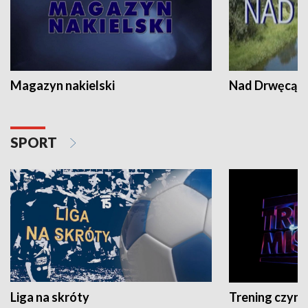
Magazyn nakielski
Nad Drwęcą
SPORT
Liga na skróty
Trening czyni 