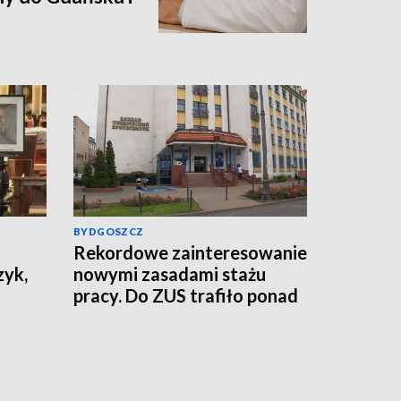
BYDGOSZCZ
Rekordowe zainteresowanie
zyk,
nowymi zasadami stażu
pracy. Do ZUS trafiło ponad
800 tys. wniosków