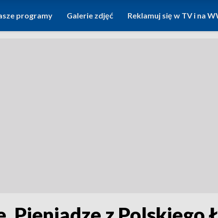
asze programy
Galerie zdjęć
Reklamuj się w TV i na
 Pieniądze z Polskiego Ł