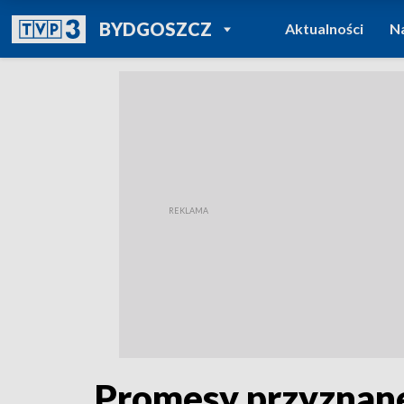
POWRÓT DO
BYDGOSZCZ
Aktualności
N
TVP REGIONY
Promesy przyznane.