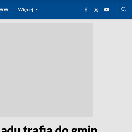
 WWW
Więcej
adu trafią do gmin