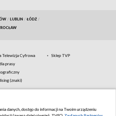
KÓW
/
LUBLIN
/
ŁÓDŹ
/
ROCŁAW
 Telewizja Cyfrowa
Sklep TVP
la prasy
tograficzny
sing (znaki)
klamy
Kontakt
rania danych, dostęp do informacji na Twoim urządzeniu
idacji (zwaną dalej również „TVP”),
Zaufanych Partnerów