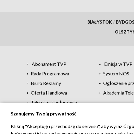
BIAŁYSTOK
/
BYDGO
OLSZTY
Abonament TVP
Emisja w TVP
Rada Programowa
System NOS
Biuro Reklamy
Ogłoszenie pr
Oferta Handlowa
Akademia Tele
Telegazeta ogłoszenia
Szanujemy Twoją prywatność
Regulamin TVP
Kliknij "Akceptuję i przechodzę do serwisu", aby wyrazić zg
końcowym i ich przechowywanie oraz na przetwarzanie Twoich