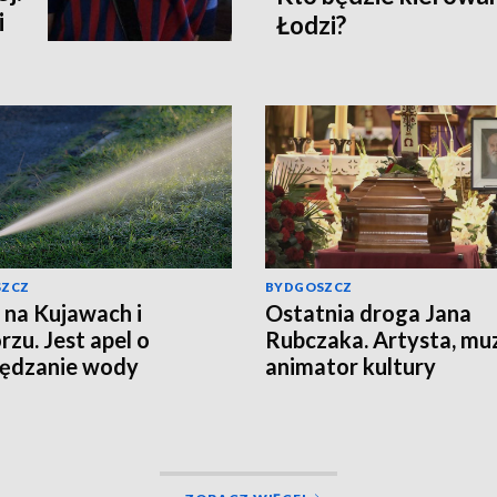
i
Łodzi?
SZCZ
BYDGOSZCZ
 na Kujawach i
Ostatnia droga Jana
zu. Jest apel o
Rubczaka. Artysta, mu
zędzanie wody
animator kultury
studenckiej spoczął w
Koronowie