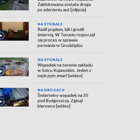
Zablokowana została droga
po zderzeniu aut [zdjęcia]
NA SYGNALE
Razili prądem, bili i grozili
śmiercią. W Toruniu rozpoczął
się proces w sprawie
porwania w Grudziądzu
NA SYGNALE
Wypadek na terenie zakładu
w Solcu Kujawskim. Jeden z
mężczyzn zmarł [wideo]
NA DROGACH
Śmiertelny wypadek na S5
pod Bydgoszczą. Zginął
kierowca [wideo]