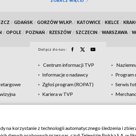
ZOBACZ WIĘCEJ
SZCZ
/
GDAŃSK
/
GORZÓW WLKP.
/
KATOWICE
/
KIELCE
/
KRA
N
/
OPOLE
/
POZNAŃ
/
RZESZÓW
/
SZCZECIN
/
WARSZAWA
/
W
Dołącz do nas:
Centrum informacji TVP
Naziemna
Informacje o nadawcy
Program d
zetargowe
Zgłoś program (ROPAT)
Serwis fo
wizyjna
Kariera w TVP
Merchandi
Polityka prywatności
Moje zgody
Pomoc
Biuro re
ody na korzystanie z technologii automatycznego śledzenia i zbie
 danych osobowych przez nas, czyli Telewizję Polską S.A. w likw