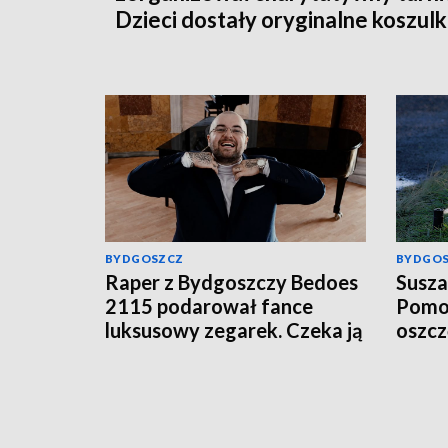
Dzieci dostały oryginalne koszulk
piłkarskie [zdjęcia]
BYDGOSZCZ
BYDGO
Raper z Bydgoszczy Bedoes
Susza
2115 podarował fance
Pomor
luksusowy zegarek. Czeka ją
oszc
podatek?