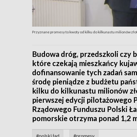
Przyznane promesy to kwoty od kilku do kilkunastu milionów zł
Budowa dróg, przedszkoli czy bi
które czekają mieszkańcy kuja
dofinansowanie tych zadań sam
środę pieniądze z budżetu pań
kilku do kilkunastu milionów z
pierwszej edycji pilotażowego 
Rządowego Funduszu Polski Ł
pomorskie otrzyma ponad 1,2 m
#polski ład
#promesy