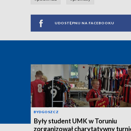
UDOSTĘPNIJ NA FACEBOOKU
BYDGOSZCZ
Były student UMK w Toruniu
zorganizował charytatywny turnie