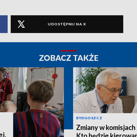
UDOSTĘPNIJ NA X
ZOBACZ TAKŻE
BYDGOSZCZ
Zmiany w komisjach 
j.
Kto będzie kierowa