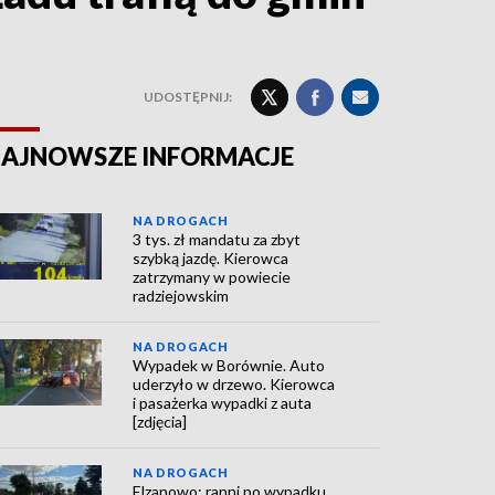
UDOSTĘPNIJ:
AJNOWSZE INFORMACJE
NA DROGACH
3 tys. zł mandatu za zbyt
szybką jazdę. Kierowca
zatrzymany w powiecie
radziejowskim
NA DROGACH
Wypadek w Borównie. Auto
uderzyło w drzewo. Kierowca
i pasażerka wypadki z auta
[zdjęcia]
NA DROGACH
Elzanowo: ranni po wypadku.