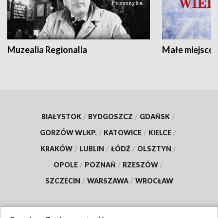
Muzealia Regionalia
Małe miejscow
BIAŁYSTOK
/
BYDGOSZCZ
/
GDAŃSK
/
GORZÓW WLKP.
/
KATOWICE
/
KIELCE
/
KRAKÓW
/
LUBLIN
/
ŁÓDŹ
/
OLSZTYN
/
OPOLE
/
POZNAŃ
/
RZESZÓW
/
SZCZECIN
/
WARSZAWA
/
WROCŁAW