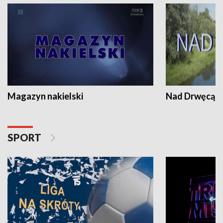
Magazyn nakielski
Nad Drwęcą
SPORT