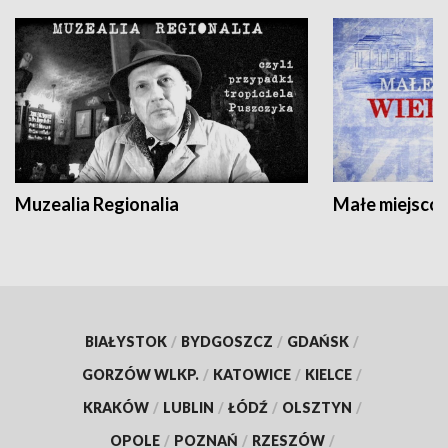
Muzealia Regionalia
Małe miejscow
BIAŁYSTOK
/
BYDGOSZCZ
/
GDAŃSK
/
GORZÓW WLKP.
/
KATOWICE
/
KIELCE
/
KRAKÓW
/
LUBLIN
/
ŁÓDŹ
/
OLSZTYN
/
OPOLE
/
POZNAŃ
/
RZESZÓW
/