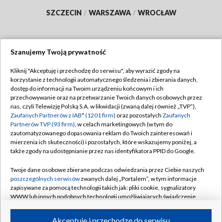
SZCZECIN
/
WARSZAWA
/
WROCŁAW
Szanujemy Twoją prywatność
Dołącz do nas:
Kliknij "Akceptuję i przechodzę do serwisu", aby wyrazić zgody na
korzystanie z technologii automatycznego śledzenia i zbierania danych,
TVP
dostęp do informacji na Twoim urządzeniu końcowym i ich
Abonament TVP
przechowywanie oraz na przetwarzanie Twoich danych osobowych przez
Regulamin TVP
nas, czyli Telewizję Polską S.A. w likwidacji (zwaną dalej również „TVP”),
Emisja w TVP
Polityka prywatności
Zaufanych Partnerów z IAB* (1201 firm)
oraz pozostałych
Zaufanych
Partnerów TVP (93 firm)
, w celach marketingowych (w tym do
Centrum informacji TVP
Moje zgody
zautomatyzowanego dopasowania reklam do Twoich zainteresowań i
mierzenia ich skuteczności) i pozostałych, które wskazujemy poniżej, a
Naziemna Telewizja Cyfrowa
Pomoc
także zgody na udostępnianie przez nas identyfikatora PPID do Google.
Sklep TVP
Biuro reklamy
Twoje dane osobowe zbierane podczas odwiedzania przez Ciebie naszych
Rada Programowa
Kontakt
poszczególnych serwisów
zwanych dalej „Portalem”, w tym informacje
zapisywane za pomocą technologii takich jak: pliki cookie, sygnalizatory
System NOS
WWW lub innych podobnych technologii umożliwiających świadczenie
dopasowanych i bezpiecznych usług, personalizację treści oraz reklam,
Informacje o nadawcy
Kanały
udostępnianie funkcji mediów społecznościowych oraz analizowanie
Akceptuję i przechodzę do serwisu